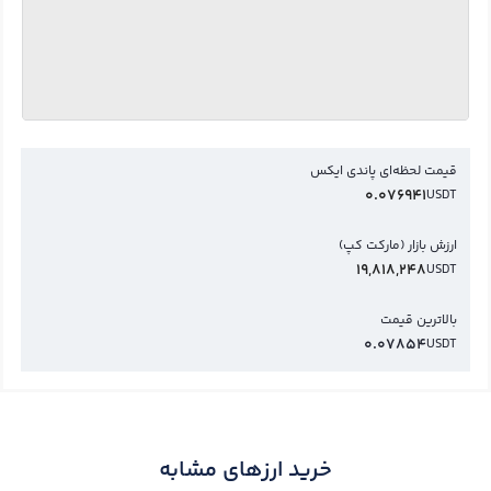
قیمت لحظه‌ای پاندی ایکس
0.076941
USDT
ارزش بازار (مارکت کپ)
19,818,248
USDT
بالاترین قیمت
0.07854
USDT
خرید ارزهای مشابه