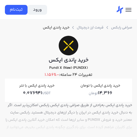
ورود
ثبت‌نام
صرافی رابکس
قیمت ارز دیجیتال
خرید پاندی ایکس
خرید پاندی ایکس
Pundi X (New) (PUNDIX)
تغییرات ۲۴ ساعته:
-1.156%
خرید پاندی ایکس با تومان
خرید پاندی ایکس با تتر
0.076941
14,366
تومان
USDT
خرید پاندی ایکس به‌راحتی از طریق صرافی پاندی ایکس رابکس امکان‌پذیر است. اگر
به دنبال خرید پاندی ایکس در ایران یا دیگر ارزهای دیجیتال هستید، رابکس سایت
معتبر خرید و فروش PUNDIX و سایر ارزها است که امکان خرید آنلاین پاندی ایکس را
برای کاربران فراهم کرده است. برای یادگیری چگونه پاندی ایکس بخریم، می‌توانید از
آموزش خرید پاندی ایکس استفاده کنید و پس از ثبت‌نام و احراز هویت، به خرید و