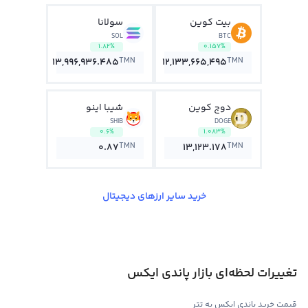
بیت کوین
سولانا
SOL
BTC
1.82%
0.157%
TMN
TMN
13,996,936.485
12,133,665,495
دوج کوین
شیبا اینو
SHIB
DOGE
0.6%
1.083%
TMN
TMN
0.87
13,123.178
خرید سایر ارزهای دیجیتال
تغییرات لحظه‌ای بازار پاندی ایکس
قیمت خرید پاندی ایکس به تتر