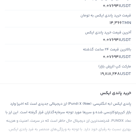
USDT
0.076941
قیمت خرید پاندی ایکس به تومان
TMN
14,366
آخرین قیمت خرید پاندی ایکس
USDT
0.076941
بالاترین قیمت ۲۴ ساعت گذشته
USDT
0.076941
مارکت کپ (ارزش بازار)
USDT
19,818,248
خرید پاندی ایکس
پاندی ایکس (به انگلیسی: Pundi X (New)) ارز دیجیتالی جدیدی است که اخیرا وارد
بازار کریپتوکارنسی شده و سریعا مورد توجه سرمایه‌گذاران قرار گرفته است. این ارز با
نماد PUNDIX، قدرتمندترین ارز دیجیتال حال حاظر است که در سرعت، امنیت و هزینه
بهتری نسبت به رقبای خود دارد. با توجه به ویژگی‌های منحصر به فرد پاندی ایکس،