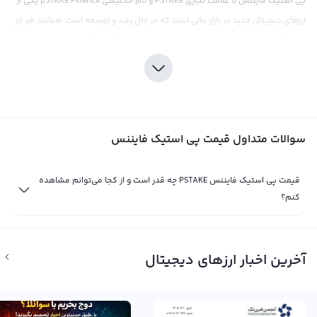
پی استیک فایننس با علامت تجاری PSTAKE و نام انگلیسی pSTAKE Finance یکی از
ارزهای دیجیتال جدید در بازار مالی است که در حال رشد و توسعه است. همانند هر ارز
دیجیتال دیگری، قیمت پی استیک فایننس نیز تحت تأثیر عملکرد بازار ارز دیجیتال
قرار دارد که توسط تقاضا و عرضه ایجاد می‌شود و معاملات آن در صرافی‌های ارز
دیجیتال به جریان می‌آید. بنابراین، برخلاف ارزهای سنتی مانند دلار یا پوند که تحت
تأثیر عوامل اقتصادی متفاوت قرار می‌گیرند، قیمت پی استیک فایننس به صورت
انحصاری تحت تأثیر بازار ارز دیجیتال قرار می‌گیرد.
سوالات متداول قیمت پی استیک فایننس
قیمت پی استیک فایننس را نمی‌توان تنها بر اساس یک پول رایج مثل دلار یا تنها
شاخص بازار ارز دیجیتال نشان داد. با توجه به وجود تورم در بازار ارز دیجیتال و
قیمت پی استیک فایننس PSTAKE چه قدر است و از کجا می‌توانم مشاهده
محدودیت منابع تولید ارزهای دیجیتال، قیمت پی استیک فایننس با توجه به روند
کنم؟
رشد و تقاضای بازار و براساس تغییرات قیمت بیت کوین یا سایر ارزهای موجود در بازار
مشخص می‌شود. به عنوان مثال، اگر قیمت بیت کوین به طور قابل توجهی افزایش
یابد، احتمالاً قیمت پی استیک فایننس نیز افزایش خواهد یافت و برعکس، در صورتی
آخرین اخبار ارزهای دیجیتال
که بازار ارز دیجیتال به سمت کاهش روند پیش بینی شود، قیمت پی استیک فایننس
نیز احتمالاً تحت تأثیر این روند قرار خواهد گرفت.
قیمت لحظه ای پی استیک فایننس