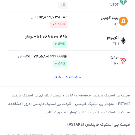
0%
USDT
12,049,738,182
تومان
بیت کوین
-0.091%
BTC
356,089,500.495
تومان
اتریوم
0.129%
ETH
61,274.580149999994
تومان
ترون
0.58%
TRX
مشاهده بیشتر
قیمت پی استیک فایننس pSTAKE Finance + قیمت لحظه ای پی استیک فایننس
PSTAKE + نمودار پی استیک فایننس + قیمت پی استیک فایننس امروز | مشاهده
قیمت پی استیک فایننس به دلار و تومان به صورت آنلاین
قیمت پی استیک فایننس (PSTAKE)