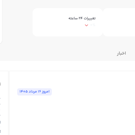
تغییرات ۲۴ ساعته
0%
اخبار
ت
امروز ١٦ مرداد ١٤٠٥
ق
T
ق
N
آ