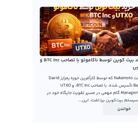
خرید بیت کوین توسط ناکاموتو با تصاحب BTC Inc و
U
شرکت Nakamoto که توسط کارآفرین حوزه رمزارز David
Bailey تأسیس شده، با تصاحب BTC Inc. و UTXO
Management گام مهمی در مسیر تقویت جایگاه خود در
یستم بیت‌کوین برداشت. این...
خواندن