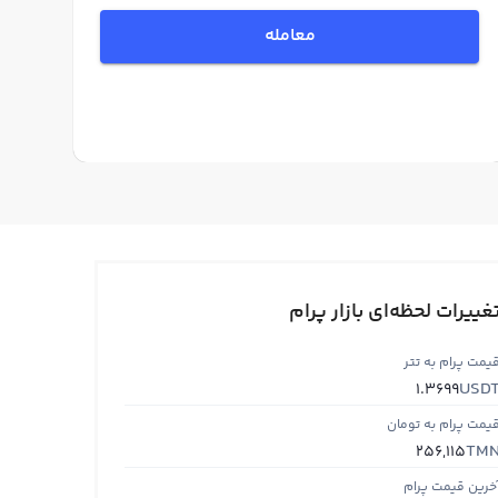
معامله
غییرات لحظه‌ای بازار پرام
یمت پرام به تتر
USD
1.3699
یمت پرام به تومان
TM
256,115
خرین قیمت پرام