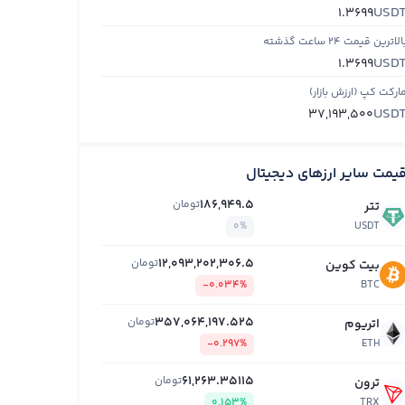
USD
1.3699
الاترین قیمت ۲۴ ساعت گذشته
USD
1.3699
ارکت کپ (ارزش بازار)
USD
37,193,500
یمت سایر ارزهای دیجیتال
186,949.5
تومان
تتر
0%
USDT
12,093,202,306.5
تومان
بیت کوین
-0.034%
BTC
357,064,197.525
تومان
اتریوم
-0.297%
ETH
61,263.35115
تومان
ترون
0.153%
TRX