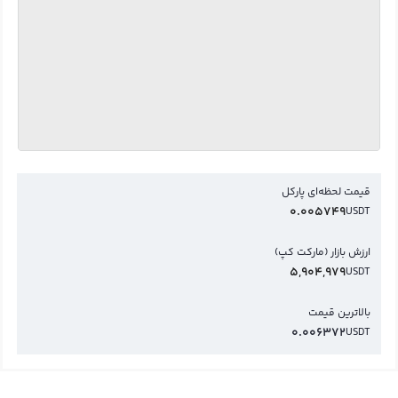
قیمت لحظه‌ای پارکل
0.005749
USDT
ارزش بازار (مارکت کپ)
5,904,979
USDT
بالاترین قیمت
0.006372
USDT