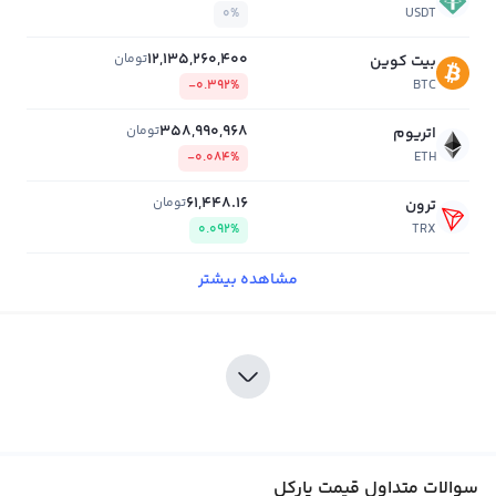
0%
USDT
12,135,260,400
تومان
بیت کوین
-0.392%
BTC
358,990,968
تومان
اتریوم
-0.084%
ETH
61,448.16
تومان
ترون
0.092%
TRX
مشاهده بیشتر
سوالات متداول قیمت پارکل