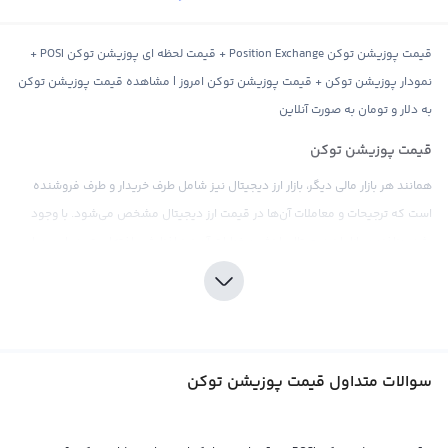
قیمت پوزیشن توکن Position Exchange + قیمت لحظه ای پوزیشن توکن POSI +
نمودار پوزیشن توکن + قیمت پوزیشن توکن امروز | مشاهده قیمت پوزیشن توکن
به دلار و تومان به صورت آنلاین
قیمت پوزیشن توکن
همانند هر بازار مالی دیگر، بازار ارز دیجیتال نیز شامل طرف خریدار و طرف فروشنده
است که ترجیحات و معاملات آن‌ها در قیمت ارز دیجیتال مشخص می‌شود. با وجود
رشد روزافزون بازار ارز دیجیتال، ارزش و خطرات آن نیز افزایش یافته‌است. در این میان،
به دلیل پیچیدگی و نوسان قیمت‌های بیت کوین و سایر ارزهای دیجیتال، احتمالی
برای سرمایه‌گذاران حرفه‌ای وجود دارد که در این مواقع به دنبال استفاده از
پلتفرم‌ها و صرافی‌هایی مانند پوزیشن توکن هستند.
قیمت پوزیشن توکن، ارزش جدیدی در بازار ارز دیجیتال است که با سمبل POSI و نام
سوالات متداول قیمت پوزیشن توکن
انگلیسی Position Exchange شناخته می‌شود. این ارز دیجیتال به عنوان یک ابزار
متمرکز در بازار ارز دیجیتال معرفی شده و این پلتفرم بهترین استراتژی‌ها و ابزارهای