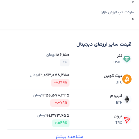
0
مارکت کپ (ارزش بازار)
0
قیمت سایر ارزهای دیجیتال
186,150
تومان
تتر
0%
USDT
12,063,078,450
تومان
بیت کوین
-0.269%
BTC
356,570,325
تومان
اتریوم
-0.078%
ETH
61,373.655
تومان
ترون
0.549%
TRX
مشاهده بیشتر