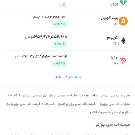
0%
USDT
12,082,254,712
تومان
بیت کوین
0.148%
BTC
356,976,552.625
تومان
اتریوم
0.251%
ETH
61,177.385500000004
تومان
ترون
0.458%
TRX
مشاهده بیشتر
قیمت اف سی پورتو FC Porto Fan Token + قیمت لحظه ای اف سی پورتو PORTO +
نمودار اف سی پورتو + قیمت اف سی پورتو امروز | مشاهده قیمت اف سی پورتو به
دلار و تومان به صورت آنلاین
قیمت اف سی پورتو