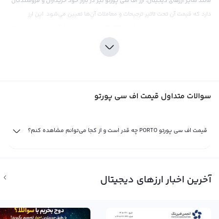
مانند سایر ارزهای دیجیتال، ارز اف سی پورتو نیز در بازار خود خریداران و فروشندگان
دارد که قیمت آن تحت تاثیر ترجیحات و معاملات آن‌ها تعیین می‌شود. این ارز
دیجیتال که در حقیقت توکنی با نام PORTO و به ترتیب متناظر آن در بازار ارز دیجیتال
به عنوان FC Porto Fan Token شناخته می‌شود، قیمت خود را بر اساس عرضه و
تقاضای ایجاد شده در بازار تشکیل می‌دهد و اخبار و رویدادهای اقتصادی، سیاسی،
اجتماعی و فاندامنتال نیز اثرات خود را در نمودار قیمت لحظه ای این ارز دیجیتال
نشان می‌دهند.
سوالات متداول قیمت اف سی پورتو
می‌توان قیمت اف سی پورتو را بر اساس ارزهای دیگر مانند دلار، تومان، تتر و اتریوم
نشان داد. اما در صرافی‌های بین‌المللی، معمولا قیمت این ارز دیجیتال نسبت به تتر
که استیبل کوین و معادل دلار دیجیتال است، محاسبه می‌شود. هرچند تتر برابر با
قیمت اف سی پورتو PORTO چه قدر است و از کجا می‌توانم مشاهده کنم؟
یک دلار آمریکا در نظر گرفته می‌شود، اما ممکن است مقدار کوچکی نوسان داشته
باشد. همچنین برخی از صرافی‌های بین‌المللی قیمت اف سی پورتو را مستقیما با دلار
آمریکا سنجیده و نمایش می‌دهند.
آخرین اخبار ارزهای دیجیتال
قیمت لحظه ای اف سی پورتو
قیمت لحظه ای اف سی پورتو، با نماد تجاری PORTO و نام انگلیسی FC Porto Fan