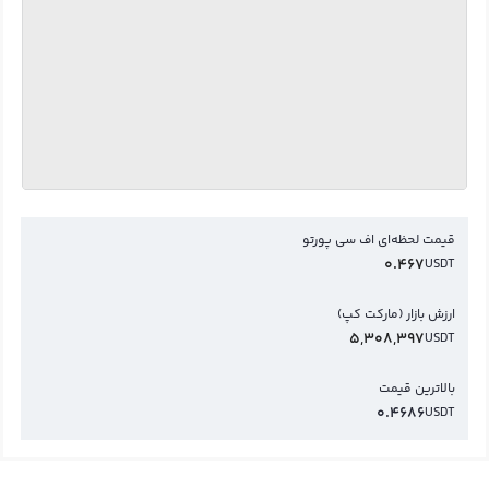
قیمت لحظه‌ای اف سی پورتو
0.467
USDT
ارزش بازار (مارکت کپ)
5,308,397
USDT
بالاترین قیمت
0.4686
USDT