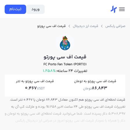
ورود
ثبت‌نام
صرافی رابکس
قیمت ارز دیجیتال
قیمت اف سی پورتو
قیمت اف سی پورتو
FC Porto Fan Token (PORTO)
تغییرات ۲۴ ساعته:
1.258%
قیمت اف سی پورتو به تومان
قیمت اف سی پورتو به تتر
0.467
86,843
تومان
USDT
قیمت لحظه‌ای اف سی پورتو هم اکنون معادل 86,843 تومان یا 0.467 تتر است.
تغییرات قیمت اف سی پورتو طی 24 ساعت اخیر 1.258% بوده و مارکت کپ آن به
5,308,397 دلار رسیده است. شما می‌توانید قیمت لحظه‌ای اف سی پورتو به تومان و
دلار را همراه با نمودار قیمت اف سی پورتو امروز در صرافی ارز دیجیتال رابکس
مشاهده کنید.