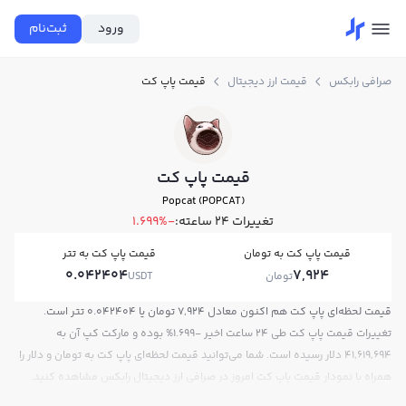
ورود
ثبت‌نام
صرافی رابکس
قیمت ارز دیجیتال
قیمت پاپ کت
قیمت پاپ کت
Popcat (POPCAT)
تغییرات ۲۴ ساعته:
-1.699%
قیمت پاپ کت به تومان
قیمت پاپ کت به تتر
0.042404
7,924
تومان
USDT
قیمت لحظه‌ای پاپ کت هم اکنون معادل 7,924 تومان یا 0.042404 تتر است.
تغییرات قیمت پاپ کت طی 24 ساعت اخیر -1.699% بوده و مارکت کپ آن به
41,619,694 دلار رسیده است. شما می‌توانید قیمت لحظه‌ای پاپ کت به تومان و دلار را
همراه با نمودار قیمت پاپ کت امروز در صرافی ارز دیجیتال رابکس مشاهده کنید.