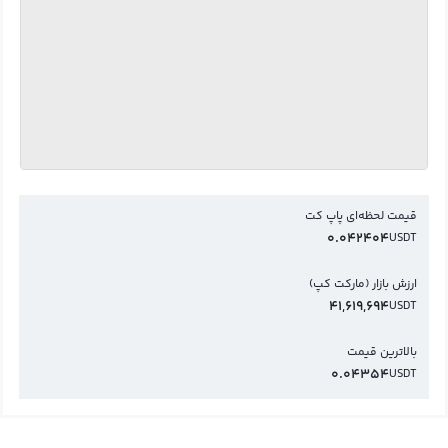
قیمت لحظه‌ای پاپ کت
0.042404
USDT
ارزش بازار (مارکت کپ)
41,619,694
USDT
بالاترین قیمت
0.04354
USDT