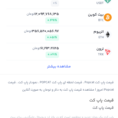
0%
USDT
12,094,768,135
تومان
بیت کوین
0.491%
BTC
356,520,056.97
تومان
اتریوم
0.051%
ETH
61,193.21125
تومان
ترون
0.061%
TRX
مشاهده بیشتر
قیمت پاپ کت Popcat ، قیمت لحظه ای پاپ کت POPCAT ، نمودار پاپ کت ، قیمت
Popcat امروز | مشاهده قیمت پاپ کت به دلار و تومان به صورت آنلاین
قیمت پاپ کت
قیمت پاپ کت
پاپ کت یک رمزارز جدید و نوظهور است که در بازار ارز دیجیتال جایگزینی برای بیت