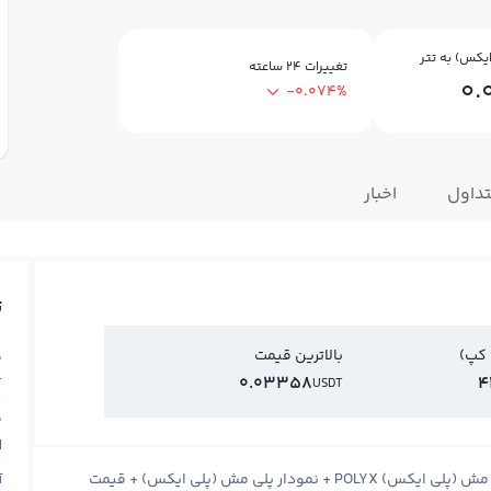
یکس) به تتر
تغییرات ۲۴ ساعته
0.
-0.074%
تداول
اخبار
ت
 کپ)
بالاترین قیمت
ق
T
0.03358
4
USDT
ق
N
قیمت پلی مش (پلی ایکس) Polymesh + قیمت لحظه ای پلی مش (پلی ایکس) POLYX + نمودار پلی مش (پلی ایکس) + قیمت
آ