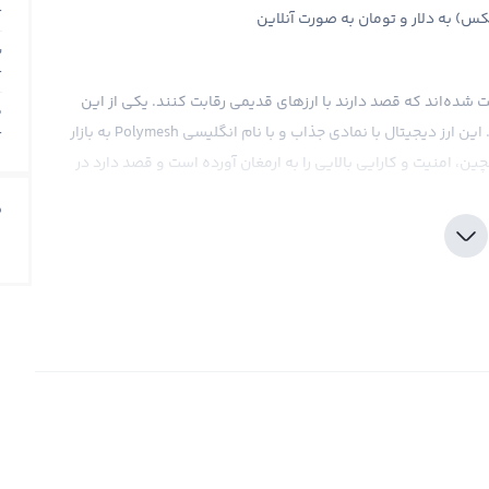
T
) به دلار و تومان به صورت آنلاین
ب
T
ت شده‌اند که قصد دارند با ارزهای قدیمی رقابت کنند. یکی از این
م
ارزهای جدید، پلی مش (پلی ایکس) یا به اختصار POLYX است. این ارز دیجیتال با نمادی جذاب و با نام انگلیسی Polymesh به بازار
T
ین، امنیت و کارایی بالایی را به ارمغان آورده است و قصد دارد در
ق
 را به خود جلب کرده است، اما قیمت آن نیز تحت تأثیر عرضه و
 پلی مش (پلی ایکس) نیز به تغییرات طبیعی بازار تحت تأثیر قرار
 منحصر به فرد این ارز، می‌توان انتظار داشت قیمت آن در آینده
ای معتبر، می‌تواند بازار برای این ارز را رونق بخشد و قیمت آن را
ال رشد است، سرمایه‌گذاری در آن ممکن است با سود بیشتری همراه
 ای پلی مش (پلی ایکس) در صرافی‌های ارز دیجیتال است و