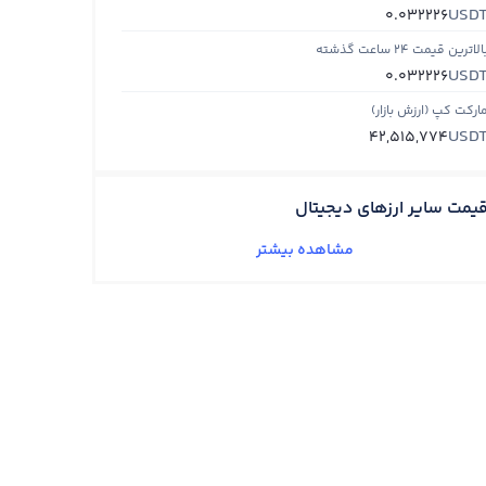
USD
0.032226
الاترین قیمت ۲۴ ساعت گذشته
USD
0.032226
ارکت کپ (ارزش بازار)
USD
42,515,774
یمت سایر ارزهای دیجیتال
مشاهده بیشتر