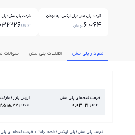
قیمت پلی مش (پلی ایکس) به تومان
قیمت پلی مش (پلی ا
032226
6,064
تومان
USDT
نمودار پلی مش
اطلاعات پلی مش
سوالات م
قیمت لحظه‌ای پلی مش
ارزش بازار (مارکت
2,515,774
0.032226
USDT
USDT