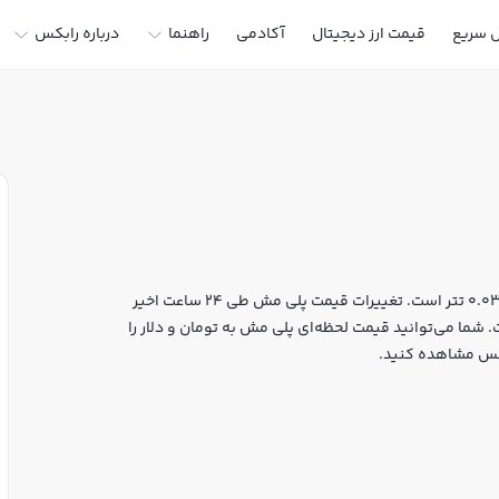
ل سریع
قیمت ارز دیجیتال
آکادمی
راهنما
درباره رابکس
قیمت لحظه‌ای پلی مش هم اکنون معادل 6,064 تومان یا 0.032226 تتر است. تغییرات قیمت پلی مش طی 24 ساعت اخیر
آن به 42,515,774 دلار رسیده است. شما می‌توانید قیمت لحظه‌ای پلی مش به تومان و دلار را
بکس مشاهده کنید.