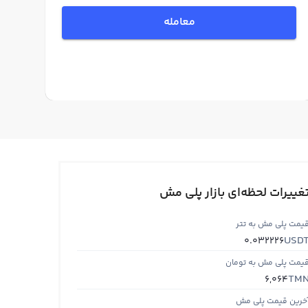
معامله
غییرات لحظه‌ای بازار پلی مش
یمت پلی مش به تتر
USD
0.032226
یمت پلی مش به تومان
TM
6,064
خرین قیمت پلی مش