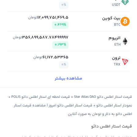
0%
USDT
12,099,751,469.5
تومان
بیت کوین
0.469%
BTC
356,899,587.78499997
تومان
اتریوم
0.193%
ETH
61,172.53365
تومان
ترون
0%
TRX
مشاهده بیشتر
قیمت استار اطلس دائو Star Atlas DAO + قیمت لحظه ای استار اطلس دائو POLIS +
نمودار استار اطلس دائو + قیمت استار اطلس دائو امروز | مشاهده قیمت استار
اطلس دائو به دلار و تومان به صورت آنلاین
قیمت استار اطلس دائو