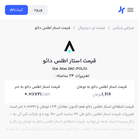
ورود
ثبت‌نام
صرافی رابکس
قیمت ارز دیجیتال
قیمت استار اطلس دائو
قیمت استار اطلس دائو
Star Atlas DAO (POLIS)
تغییرات ۲۴ ساعته:
0%
قیمت استار اطلس دائو به تومان
قیمت استار اطلس دائو به تتر
0.011721
1,616
تومان
USDT
قیمت لحظه‌ای استار اطلس دائو هم اکنون معادل 1,616 تومان یا 0.011721 تتر است.
تغییرات قیمت استار اطلس دائو طی 24 ساعت اخیر 0% بوده و مارکت کپ آن به -
دلار رسیده است. شما می‌توانید قیمت لحظه‌ای استار اطلس دائو به تومان و دلار را
همراه با نمودار قیمت استار اطلس دائو امروز در صرافی ارز دیجیتال رابکس مشاهده
کنید.