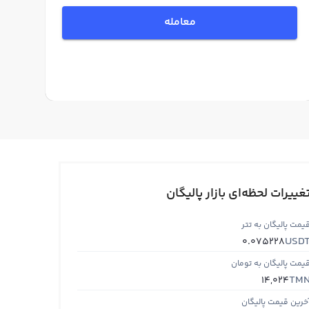
معامله
غییرات لحظه‌ای بازار پالیگان
یمت پالیگان به تتر
USD
0.075228
یمت پالیگان به تومان
TM
14,024
خرین قیمت پالیگان