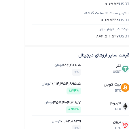
USD
0.0754
الاترین قیمت ۲۴ ساعت گذشته
USD
0.075228
ارکت کپ (ارزش بازار)
USD
804,512,597
یمت سایر ارزهای دیجیتال
186,400.5
تومان
تتر
0%
USDT
12,114,354,895.5
تومان
بیت کوین
1.174%
BTC
357,404,318.7
تومان
اتریوم
0.999%
ETH
61,102.0839
تومان
ترون
0%
TRX