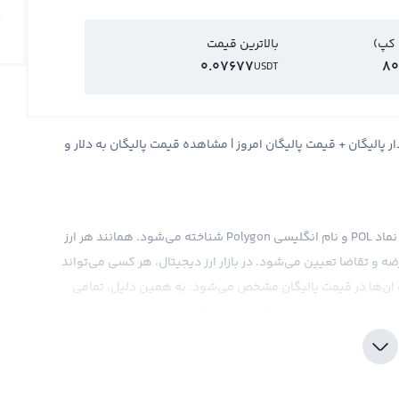
 کپ)
بالاترین قیمت
0.07677
80
USDT
 Polygon + قیمت لحظه ای پالیگان POL + نمودار پالیگان + قیمت پالیگان امروز | مشاهده قیمت پالیگان به دلار و
قیمت پالیگان (POL) یکی از ارزهای دیجیتال جدید است که با نماد POL و نام انگلیسی Polygon شناخته می‌شود. همانند هر ارز
رضه و تقاضا تعیین می‌شود. در بازار ارز دیجیتال، هر کسی می‌تواند
ات ان‌ها در قیمت پالیگان مشخص می‌شود. به همین دلیل، تمامی
وی نمودار قیمت پالیگان تاثیر می‌گذارند و مقدار ارز را به بالا یا
 دلار و تومان یا ارزهای دیجیتال دیگری مثل بیت کوین و اتریوم
یت کوین محاسبه می‌شود ولی معمولا در صرافی‌های بین‌المللی، این