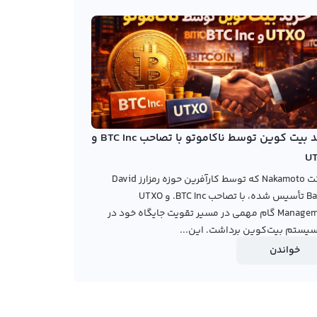
خرید بیت کوین توسط ناکاموتو با تصاحب BTC Inc و
U
شرکت Nakamoto که توسط کارآفرین حوزه رمزارز David
Bailey تأسیس شده، با تصاحب BTC Inc. و UTXO
Management گام مهمی در مسیر تقویت جایگاه خود در
یستم بیت‌کوین برداشت. این...
خواندن