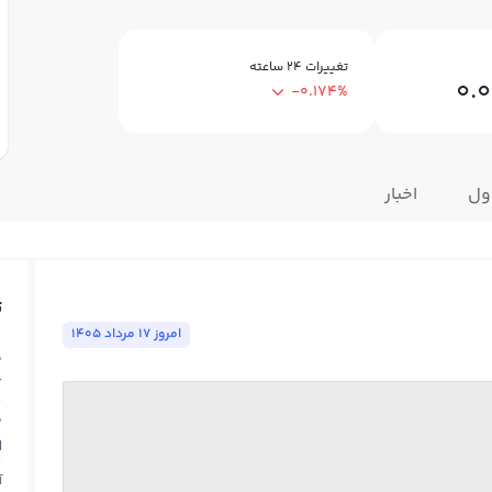
تغییرات ۲۴ ساعته
0.
-0.174%
ول
اخبار
ت
امروز ١٧ مرداد ١٤٠٥
ق
T
ق
N
آ