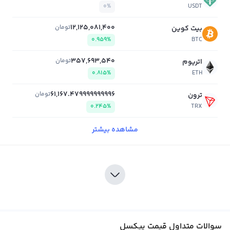
0%
USDT
12,125,081,400
تومان
بیت کوین
0.959%
BTC
357,693,540
تومان
اتریوم
0.815%
ETH
61,167.479999999996
تومان
ترون
0.245%
TRX
مشاهده بیشتر
سوالات متداول قیمت پیکسل