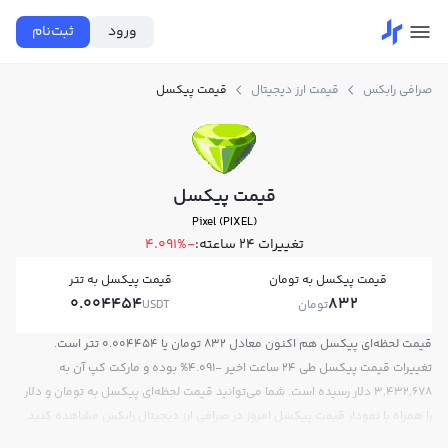
ورود
ثبت‌نام
صرافی رابکس
قیمت ارز دیجیتال
قیمت پیکسل
قیمت پیکسل
Pixel (PIXEL)
تغییرات ۲۴ ساعته:
-4.091%
قیمت پیکسل به تومان
قیمت پیکسل به تتر
0.004454
832
تومان
USDT
قیمت لحظه‌ای پیکسل هم اکنون معادل 832 تومان یا 0.004454 تتر است.
تغییرات قیمت پیکسل طی 24 ساعت اخیر -4.091% بوده و مارکت کپ آن به
3,432,678 دلار رسیده است. شما می‌توانید قیمت لحظه‌ای پیکسل به تومان و دلار
را همراه با نمودار قیمت پیکسل امروز در صرافی ارز دیجیتال رابکس مشاهده کنید.