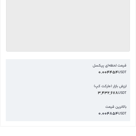
قیمت لحظه‌ای پیکسل
0.004454
USDT
ارزش بازار (مارکت کپ)
3,432,678
USDT
بالاترین قیمت
0.004854
USDT