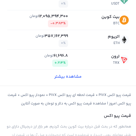
0%
USDT
12,095,394,300
تومان
بیت کوین
-0.383%
BTC
357,162,399
تومان
اتریوم
0%
ETH
61,696.8
تومان
ترون
0.214%
TRX
مشاهده بیشتر
قیمت پیو اکس PIVX + قیمت لحظه ای پیو اکس PIVX + نمودار پیو اکس + قیمت
پیو اکس امروز | مشاهده قیمت پیو اکس به دلار و تومان به صورت آنلاین
قیمت پیو اکس
همانطور که در بحث قبل درباره بیت کوین بحث کردیم، هر بازار ارز دیجیتال دارای دو
طرف معامله، یعنی خریدار و فروشنده است که ترجیحات و میل آن‌ها در قیمت ارز