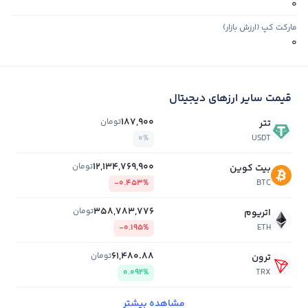
0
مارکت کپ (ارزش بازار)
0
قیمت سایر ارزهای دیجیتال
187,900
تومان
تتر
0%
USDT
12,134,769,900
تومان
بیت کوین
-0.453%
BTC
358,783,776
تومان
اتریوم
-0.195%
ETH
61,480.88
تومان
ترون
0.092%
TRX
مشاهده بیشتر