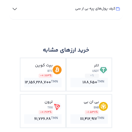
کیف پول‌های پپه بی ار سی
خرید ارزهای مشابه
تتر
بیت کوین
BTC
USDT
-0.663%
0%
TMN
TMN
12,156,228,700
188,650
بی ان بی
ترون
TRX
BNB
-0.274%
-1.537%
TMN
TMN
61,726.28
111,412,917