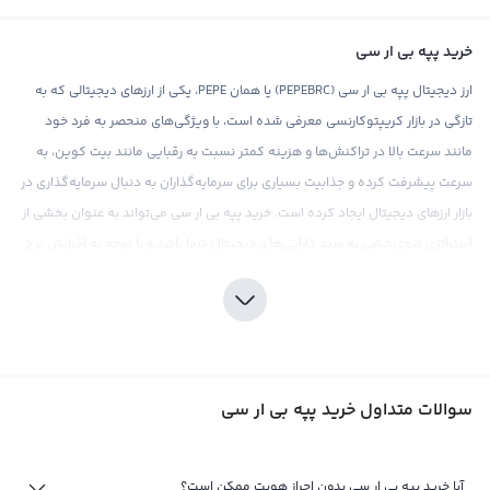
خرید پپه بی ار سی
ارز دیجیتال پپه بی ار سی (PEPEBRC) یا همان PEPE، یکی از ارزهای دیجیتالی که به
تازگی در بازار کریپتوکارنسی معرفی شده است، با ویژگی‌های منحصر به فرد خود
مانند سرعت بالا در تراکنش‌ها و هزینه کمتر نسبت به رقبایی مانند بیت کوین، به
سرعت پیشرفت کرده و جذابیت بسیاری برای سرمایه‌گذاران به دنبال سرمایه‌گذاری در
بازار ارزهای دیجیتال ایجاد کرده است. خرید پپه بی ار سی می‌تواند به عنوان بخشی از
استراتژی تنوع‌بخشی به سبد دارایی‌های دیجیتال شما باشد و با توجه به افزایش نرخ
قیمت ارز دیجیتال PEPE، می‌تواند سود بالایی را برای سرمایه‌گذاران به دنبال
سوددهی در بازار کریپتوکارنسی ایجاد کند.
در صرافی ارز دیجیتال رابکس، شما می‌توانید با اطمینان خاطر پپه بی ار سی (PEPE)
خریداری کنید، زیرا این صرافی با ارائه قیمت‌های رقابتی و کارمزد پایین، تجربه خریدی
سوالات متداول خرید پپه بی ار سی
مطلوب را برای کاربران خود فراهم می‌کند. در حال حاضر، PEPE در حین رشد قرار دارد و
این ارز با حجم بازار بالا، قابلیت جذب سرمایه‌گذاران زیادی را دارد. با این حال،
سرمایه‌گذاری در PEPE همانند هر نوع سرمایه‌گذاری دیگری در بازار ارزهای دیجیتال،
آیا خرید پپه بی ار سی بدون احراز هویت ممکن است؟