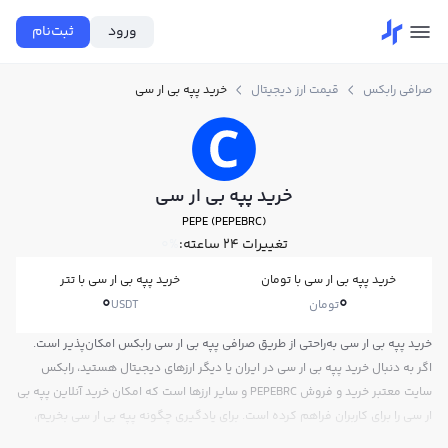
ورود
ثبت‌نام
صرافی رابکس
قیمت ارز دیجیتال
خرید پپه بی ار سی
خرید پپه بی ار سی
PEPE (PEPEBRC)
تغییرات ۲۴ ساعته:
0%
خرید پپه بی ار سی با تومان
خرید پپه بی ار سی با تتر
0
0
تومان
USDT
خرید پپه بی ار سی به‌راحتی از طریق صرافی پپه بی ار سی رابکس امکان‌پذیر است.
اگر به دنبال خرید پپه بی ار سی در ایران یا دیگر ارزهای دیجیتال هستید، رابکس
سایت معتبر خرید و فروش PEPEBRC و سایر ارزها است که امکان خرید آنلاین پپه بی
ار سی را برای کاربران فراهم کرده است. برای یادگیری چگونه پپه بی ار سی بخریم،
می‌توانید از آموزش خرید پپه بی ار سی استفاده کنید و پس از ثبت‌نام و احراز هویت،