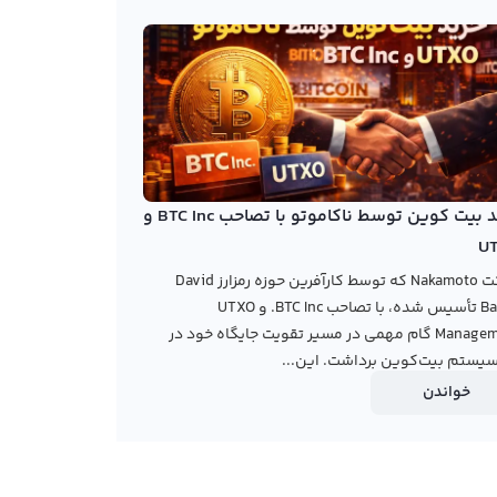
خرید بیت کوین توسط ناکاموتو با تصاحب BTC Inc و
U
شرکت Nakamoto که توسط کارآفرین حوزه رمزارز David
Bailey تأسیس شده، با تصاحب BTC Inc. و UTXO
Management گام مهمی در مسیر تقویت جایگاه خود در
یستم بیت‌کوین برداشت. این...
خواندن