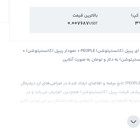
 کپ)
بالاترین قیمت
0.007687
3
USDT
قیمت پیپل (کانستیتوشن) ConstitutionDAO + قیمت لحظه ای پیپل (کانستیتوشن) PEOPLE + نمودار پیپل (کانستیتوشن) +
تیتوشن) به دلار و تومان به صورت آنلاین
همانند هر ارز دیجیتال دیگر، قیمت پیپل (کانستیتوشن) (یا PEOPLE) تابع عرضه و تقاضای ایجاد شده در صرافی‌های ارز دیجیتال
 بیشتر، قیمت پیپل (کانستیتوشن) همچنین افزایش می‌یابد و در
شرایط اقتصادی، سیاسی، اجتماعی و فاندامنتال نیز می‌توانند تاثیر
.
مثل دلار، یورو و یا ارزهای دیجیتال دیگر مثل بیت کوین و اتریوم
 معمولا در صرافی‌های بین‌المللی در برابر یک استیبل کوین
ابتی دارد و تابع ارزهای مختلف می‌باشد، می‌تواند روند قیمت