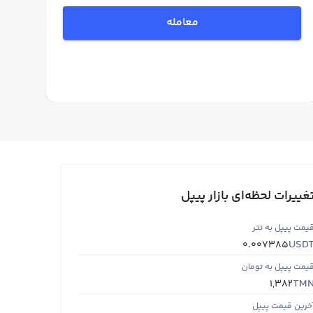
معامله
غییرات لحظه‌ای بازار پیپل
یمت پیپل به تتر
USD
0.007385
یمت پیپل به تومان
TM
1,382
خرین قیمت پیپل