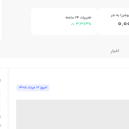
وشن) به تتر
تغییرات ۲۴ ساعته
0.
3.373%
اخبار
ت
امروز ١٦ مرداد ١٤٠٥
ق
T
ق
N
آ