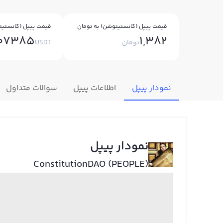
قیمت پیپل (کانستیتوشن) به تومان
قیمت پیپل (کانستیت
007385
1,382
تومان
USDT
نمودار پیپل
اطلاعات پیپل
سوالات متداول
نمودار پیپل
ConstitutionDAO (PEOPLE)