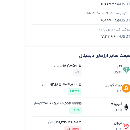
USD
0.007385
الاترین قیمت ۲۴ ساعت گذشته
USD
0.007385
ارکت کپ (ارزش بازار)
USD
37,339,920
یمت سایر ارزهای دیجیتال
187,050.5
تومان
تتر
0%
USDT
12,185,404,822.5
تومان
بیت کوین
1.113%
BTC
360,695,090.66499996
تومان
اتریوم
1.09%
ETH
61,296.44885
تومان
ترون
-0.152%
TRX