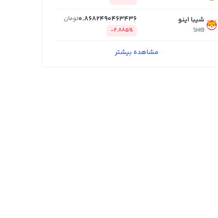
0.8682490463436
تومان
شیبا اینو
-2.885%
SHIB
مشاهده بیشتر