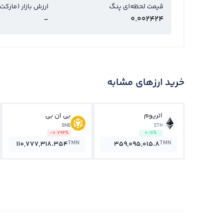
قیمت لحظه‌ای پنگ
ارزش بازار (مارکت
-
0.002424
خرید ارزهای مشابه
اتریوم
بی ان بی
BNB
ETH
-0.794%
0.16%
TMN
TMN
110,777,318.354
359,095,015.8