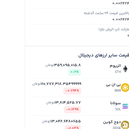
0.00242
الاترین قیمت ۲۴ ساعت گذشته
0.00242
ارکت کپ (ارزش بازار)
یمت سایر ارزهای دیجیتال
359,095,015.8
تومان
اتریوم
0.16%
ETH
110,777,318.35499999
تومان
بی ان بی
-0.794%
BNB
13,814,525.77
تومان
سولانا
-0.149%
SOL
13,042.6480655
تومان
دوج کوین
-0.04%
DOGE