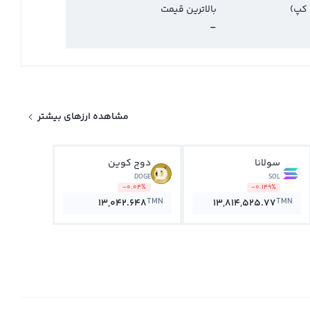
 کپ)
بالاترین قیمت
-
مشاهده ارزهای بیشتر
سولانا
دوج کوین
DOGE
SOL
-0.04%
-0.149%
TMN
TMN
13,042.648
13,814,525.77