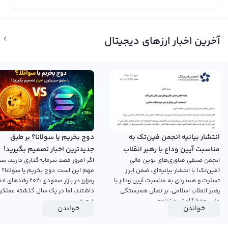
آخرین اخبار ارزهای دیجیتال
انتشار بیانیه انجمن فین‌تک به
دوج بخریم یا سولانا؟ بر طبق
مناسبت آیین وداع با رهبر انقلاب
جدیدترین اخبار تصمیم بگیرید!
انجمن صنفی فناوری‌های نوین مالی
اگر امروز قصد سرمایه‌گذاری دارید، سؤ
اسلامی
(فین‌تک) با انتشار بیانیه‌ای، ضمن ابراز
مهم این است: دوج بخریم یا سولانا؟ 
تسلیت و همدردی به مناسبت آیین وداع با
رمزارز در بازار صعودی ۲۰۲۱ رش
رهبر انقلاب اسلامی، بر نقش همبستگی
داشتند، اما در یک سال گذشته عملکرد
ملی، حفظ آرامش و تداوم...
ضعیفی...
خواندن
خواندن