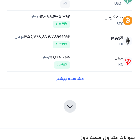
0%
USDT
12,088,405,392
تومان
بیت کوین
0.569%
BTC
356,728,872.78999996
تومان
اتریوم
0.399%
ETH
61,198.665
تومان
ترون
0.091%
TRX
مشاهده بیشتر
سوالات متداول قیمت پاوز