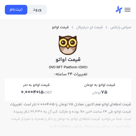
ورود
ثبت‌نام
صرافی رابکس
قیمت ارز دیجیتال
قیمت اواتو
قیمت اواتو
OVO NFT Platform (OVO)
تغییرات ۲۴ ساعته:
0%
قیمت اواتو به تومان
قیمت اواتو به تتر
0.0004015
75
تومان
USDT
قیمت لحظه‌ای اواتو هم اکنون معادل 75 تومان یا 0.0004015 تتر است. تغییرات
قیمت اواتو طی 24 ساعت اخیر 0% بوده و مارکت کپ آن به 66,330 دلار رسیده
است. شما می‌توانید قیمت لحظه‌ای اواتو به تومان و دلار را همراه با نمودار قیمت
اواتو امروز در صرافی ارز دیجیتال رابکس مشاهده کنید.