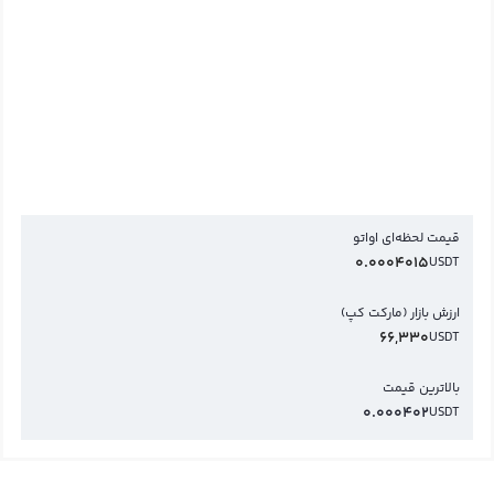
قیمت لحظه‌ای اواتو
0.0004015
USDT
ارزش بازار (مارکت کپ)
66,330
USDT
بالاترین قیمت
0.000402
USDT