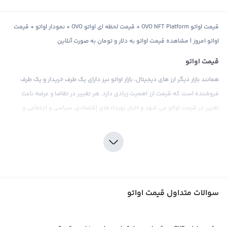
قیمت اواتو OVO NFT Platform + قیمت لحظه ای اواتو OVO + نمودار اواتو + قیمت
اواتو امروز | مشاهده قیمت اواتو به دلار و تومان به صورت آنلاین
قیمت اواتو
همانند بازار دیگر ارز های دیجیتال، بازار اواتو نیز دارای یک طرف خریدار و یک طرف
فروشنده است که قیمت ارز اهمیت زیادی دارد. هر تغییر در تقاضا و عرضه باعث
تغییر در قیمت اواتو می شود و اخبار، رویدادهای إقتصادی، سیاسی و اجتماعی و
همچنین چیزهای اساسی نیز تاثیر مستقیمی در نمودار قیمت اواتو دارد.
اواتو علاوه بر انجام تعاملات با پول های فیات مختلف مانند دلار و تومان، می توان آن
را با سایر ارز های دیجیتال مانند تتر و اتریوم نیز مبادله کرد. معمولا صرافی‌های بین
المللی قیمت اواتو را در مقابل تتر به عنوان یک ارز تبدیلی استیبل مانند دلار ارزش
یابی می کنند. قیمت تتر عمدتا با یک دلار آمریکا معادل است، اما ممکن است کمی
سوالات متداول قیمت اواتو
نوسان داشته باشد. در برخی از صرافی‌های بین‌المللی، قیمت اواتو به صورت مستقیم
با دلار آمریکا معامله می شود.