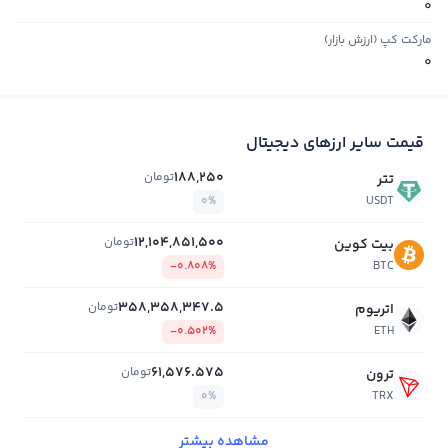
0
مارکت کپ (ارزش بازار)
0
قیمت سایر ارزهای دیجیتال
188,250
تومان
تتر
0%
USDT
12,104,851,500
تومان
بیت کوین
-0.808%
BTC
358,358,347.5
تومان
اتریوم
-0.502%
ETH
61,576.575
تومان
ترون
0%
TRX
مشاهده بیشتر