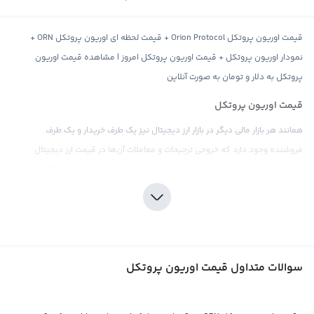
قیمت اوریون پروتکل Orion Protocol + قیمت لحظه ای اوریون پروتکل ORN +
نمودار اوریون پروتکل + قیمت اوریون پروتکل امروز | مشاهده قیمت اوریون
پروتکل به دلار و تومان به صورت آنلاین
قیمت اوریون پروتکل
همانند هر بازار مالی دیگر در بازار ارز دیجیتال نیز یک طرف خریدار و یک طرف
فروشنده وجود دارد که خروجی ترجیحات و معاملات آن‌ها در قیمت ارز دیجیتال
مشخص می‌شود. اما در مورد قیمت اوریون پروتکل، که با نماد تجاری ORN شناخته
می‌شود و نام انگلیسی آن Orion Protocol می‌باشد، این نکته قابل توجه است که
این ارز دیجیتال به عنوان یک پلتفرم جهت تسهیل معاملات در بازار ارز دیجیتال مورد
استفاده قرار می‌گیرد.
این پروتکل در واقع یک اکوسیستم برای اتصال صرافی‌های مختلف ارز دیجیتال به
سوالات متداول قیمت اوریون پروتکل
یکدیگر و به پول‌های فیات مختلف ارائه می‌دهد که این موضوع باعث می‌شود تا
قیمت اوریون پروتکل به مدت طولانی در مسیر رشد و پیشرفت قرار بگیرد.