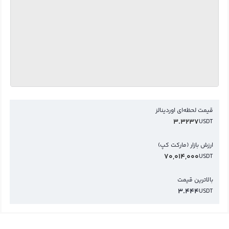
قیمت لحظه‌ای اوردینالز
3.3237
USDT
ارزش بازار (مارکت کپ)
70,014,000
USDT
بالاترین قیمت
3.444
USDT