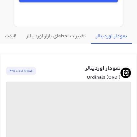
نمودار اوردینالز
تغییرات لحظه‌ای بازار اوردینالز
قیمت سای
نمودار اوردینالز
امروز ١٦ مرداد ١٤٠٥
Ordinals (ORDI)