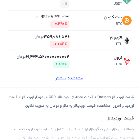
0%
USDT
12,138,491,300
تومان
بیت کوین
-0.392%
BTC
359,086,546
تومان
اتریوم
-0.084%
ETH
61,464.520000000004
تومان
ترون
0.092%
TRX
مشاهده بیشتر
قیمت اوردینالز Ordinals + قیمت لحظه ای اوردینالز ORDI + نمودار اوردینالز + قیمت
اوردینالز امروز | مشاهده قیمت اوردینالز به دلار و تومان به صورت آنلاین
قیمت اوردینالز
همانند هر بازار مالی دیگر، بازار ارز دیجیتال نیز شامل یک طرف خریدار و یک طرف
فروشنده است که از طریق آن قیمت اوردینالز تعیین می‌شود. اوردینالز یک ارز