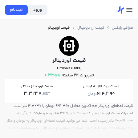
ورود
ثبت‌نام
صرافی رابکس
قیمت ارز دیجیتال
قیمت اوردینالز
قیمت اوردینالز
Ordinals (ORDI)
تغییرات ۲۴ ساعته:
0.335%
قیمت اوردینالز به تومان
قیمت اوردینالز به تتر
3.3237
624,390
تومان
USDT
قیمت لحظه‌ای اوردینالز هم اکنون معادل 624,390 تومان یا 3.3237 تتر است.
تغییرات قیمت اوردینالز طی 24 ساعت اخیر 0.335% بوده و مارکت کپ آن به
70,014,000 دلار رسیده است. شما می‌توانید قیمت لحظه‌ای اوردینالز به تومان و دلار
را همراه با نمودار قیمت اوردینالز امروز در صرافی ارز دیجیتال رابکس مشاهده کنید.