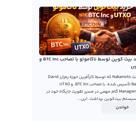
خرید بیت کوین توسط ناکاموتو با تصاحب BTC Inc و
U
شرکت Nakamoto که توسط کارآفرین حوزه رمزارز David
Bailey تأسیس شده، با تصاحب BTC Inc. و UTXO
Management گام مهمی در مسیر تقویت جایگاه خود در
یستم بیت‌کوین برداشت. این...
خواندن