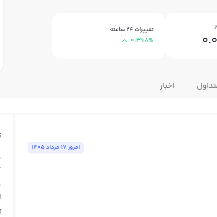
تغییرات ۲۴ ساعته
0.
0.368%
تداول
اخبار
ت
امروز ١٧ مرداد ١٤٠٥
ق
T
ق
N
آ