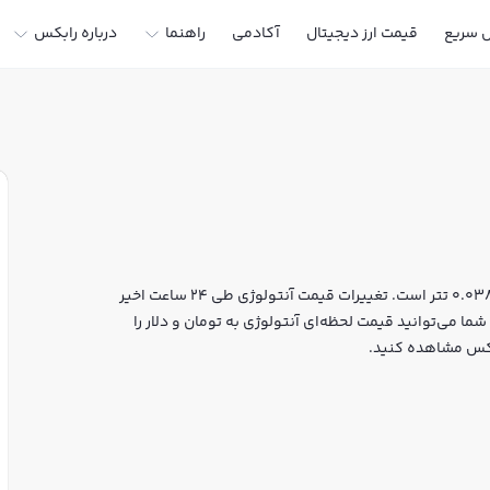
ل سریع
قیمت ارز دیجیتال
آکادمی
راهنما
درباره رابکس
قیمت لحظه‌ای آنتولوژی هم اکنون معادل 7,183 تومان یا 0.038471 تتر است. تغییرات قیمت آنتولوژی طی 24 ساعت اخیر
به 38,130,000 دلار رسیده است. شما می‌توانید قیمت لحظه‌ای آنتولوژی به تومان و دلار را
ابکس مشاهده کنید.