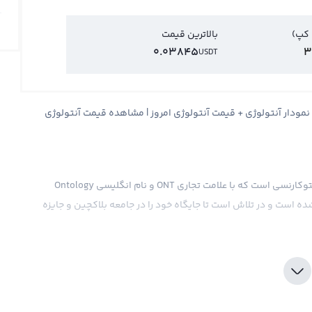
 کپ)
بالاترین قیمت
0.03845
3
USDT
 آنتولوژی Ontology + قیمت لحظه ای آنتولوژی ONT + نمودار آنتولوژی + قیمت آنتولوژی امروز | مشاهده قیمت آنتولوژی
قیمت آنتولوژی، یک ارز دیجیتال جدید و نوظهور در بازار کریپتوکارنسی است که با علامت تجاری ONT و نام انگلیسی Ontology
رز دیجیتال در سال 2018 به بازار وارد شده است و در تلاش است تا جایگاه خود را در جامعه بلاکچین و جایزه
جارتی و سرمایه‌گذاری مورد استفاده قرار می‌گیرند، در حال حاضر
ورو و همچنین ارزهای دیجیتال مانند بیت کوین و تتر نشان
دی است، در آینده ممکن است که قیمت آن به صورت مستقل و