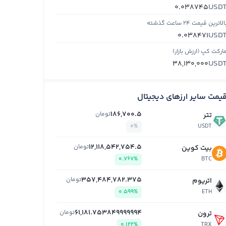
USD
0.038745
الاترین قیمت ۲۴ ساعت گذشته
USD
0.038471
ارکت کپ (ارزش بازار)
USD
38,130,000
یمت سایر ارزهای دیجیتال
186,700.5
تومان
تتر
0%
USDT
12,118,542,754.5
تومان
بیت کوین
0.767%
BTC
357,484,782.375
تومان
اتریوم
0.599%
ETH
61,181.753849999994
تومان
ترون
0.122%
TRX