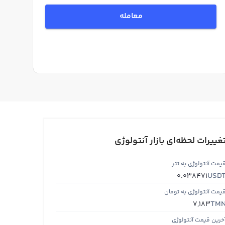
معامله
غییرات لحظه‌ای بازار آنتولوژی
یمت آنتولوژی به تتر
USD
0.038471
یمت آنتولوژی به تومان
TM
7,183
خرین قیمت آنتولوژی