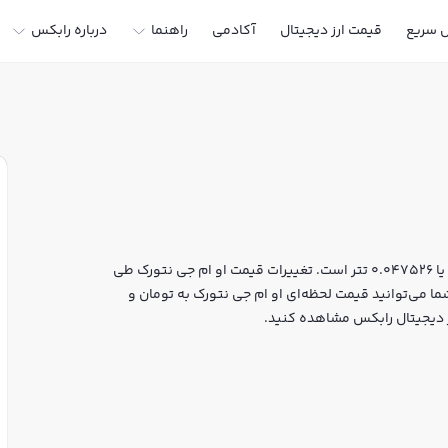
ل سریع
قیمت ارز دیجیتال
آکادمی
راهنما
درباره رابکس
قیمت لحظه‌ای او ام جی نتورک هم اکنون معادل 8,394 تومان یا 0.047526 تتر است. تغییرات قیمت او ام جی نتورک طی
 است. شما می‌توانید قیمت لحظه‌ای او ام جی نتورک به تومان و
ارز دیجیتال رابکس مشاهده کنید.