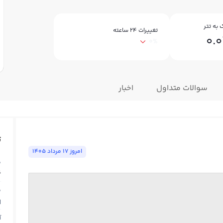
 به تتر
تغییرات ۲۴ ساعته
0.
0%
سوالات متداول
اخبار
ت
امروز ١٧ مرداد ١٤٠٥
ق
6
ق
N
آ