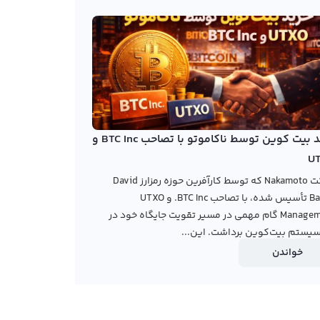
خرید بیت کوین توسط ناکاموتو با تصاحب BTC Inc و
U
شرکت Nakamoto که توسط کارآفرین حوزه رمزارز David
Bailey تأسیس شده، با تصاحب BTC Inc. و UTXO
Management گام مهمی در مسیر تقویت جایگاه خود در
یستم بیت‌کوین برداشت. این...
خواندن