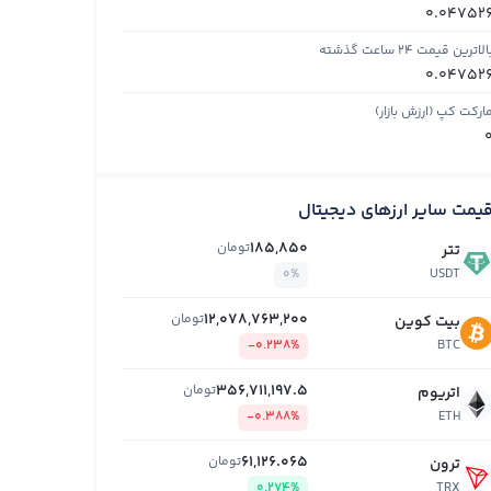
0.04752
الاترین قیمت ۲۴ ساعت گذشته
0.04752
ارکت کپ (ارزش بازار)
یمت سایر ارزهای دیجیتال
185,850
تومان
تتر
0%
USDT
12,078,763,200
تومان
بیت کوین
-0.238%
BTC
356,711,197.5
تومان
اتریوم
-0.388%
ETH
61,126.065
تومان
ترون
0.274%
TRX