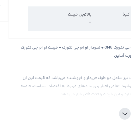
 کپ)
بالاترین قیمت
-
قیمت او ام جی نتورک OMG Network + قیمت لحظه ای او ام جی نتورک OMG + نمودار او ام جی نتورک + قیمت او ام جی نتورک
رت آنلاین
ورک نیز شامل دو طرف خریدار و فروشنده می‌باشد که قیمت این ارز
شود. تمامی اخبار و رویدادهای مربوط به اقتصاد، سیاست، جامعه
ارد و این قیمت را تحت تأثیر قرار می دهد.
نند دلار و تومان یا دیگر ارزهای دیجیتال مانند تتر و اتریوم نشان
 که یک ارز پایدار و معتبر است و به محضر دیجیتال دلار است،
ت، اما می تواند اندکی در حال انحراف قرار بگیرد. در برخی از
کا محاسبه می‌شود.