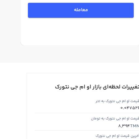
معامله
غییرات لحظه‌ای بازار او ام جی نتورک
یمت او ام جی نتورک به تتر
0.04752
یمت او ام جی نتورک به تومان
TM
8,394
خرین قیمت او ام جی نتورک