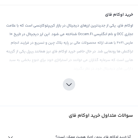
خرید اوکام فای
اوکام فای، یکی از جدیدترین ارزهای دیجیتال در بازار کریپتوکارنسی است که با علامت
تجاری OCC و نام انگلیسی Occam.Fi شناخته می شود. این ارز دیجیتال در تاریخ ۱۰
مارس ۲۰۲۱ با هدف ارائه محصولات مالی بر پایه بلاک چین و تسریع در فرایند انجام
تراکنش ها رونمایی شد. در حال حاضر، خرید اوکام فای نیز همانند ریپل یکی از گزینه
هایی است که سرمایه گذاران می توانند در استراتژی خود برای تنوع بخشی به سبد
دارایی های دیجیتال خود در نظر بگیرند.
برای خرید اوکام فای، می توانید به صرافی رابکس مراجعه کنید که با ارائه قیمت های
رقابتی و کمترین کارمزد ممکن، این ارز دیجیتال را برای شما در دسترس قرار می دهد.
با این حال، مانند هر سرمایه گذاری دیگر در بازار ارزهای دیجیتال، نیازمند دقت و توجه
به جزئیات بازار هستید. به همین دلیل، قبل از خرید اوکام فای، تحقیقات کامل و
سوالات متداول خرید اوکام فای
اطلاعات به روز بازار را بدست آورید. در این مورد، صرافی رابکس با ارائه ابزارهای تحلیلی
و اطلاعات به روز، به کاربران خود در تصمیم گیری های سرمایه گذاری کمک می کند.
در نهایت، به علت قرار داشتن اوکام فای در مراحل اولیه توسعه، مفاهیمی مانند
آیا خرید اوکام فای بدون احراز هویت ممکن است؟