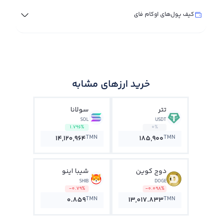
کیف پول‌های اوکام فای
خرید ارزهای مشابه
تتر
سولانا
SOL
USDT
1.796%
0%
TMN
TMN
14,120,964
185,900
دوج کوین
شیبا اینو
SHIB
DOGE
-0.79%
-0.098%
TMN
TMN
0.859
13,017.833