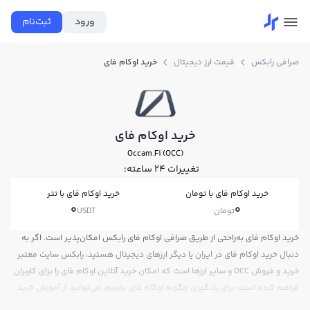
ورود
ثبت‌نام
صرافی رابکس
قیمت ارز دیجیتال
خرید اوکام فای
خرید اوکام فای
Occam.Fi (OCC)
تغییرات ۲۴ ساعته:
0%
خرید اوکام فای با تومان
خرید اوکام فای با تتر
0
0
تومان
USDT
خرید اوکام فای به‌راحتی از طریق صرافی اوکام فای رابکس امکان‌پذیر است. اگر به
دنبال خرید اوکام فای در ایران یا دیگر ارزهای دیجیتال هستید، رابکس سایت معتبر
خرید و فروش OCC و سایر ارزها است که امکان خرید آنلاین اوکام فای را برای کاربران
فراهم کرده است. برای یادگیری چگونه اوکام فای بخریم، می‌توانید از آموزش خرید
اوکام فای استفاده کنید و پس از ثبت‌نام و احراز هویت، به خرید و فروش اوکام فای