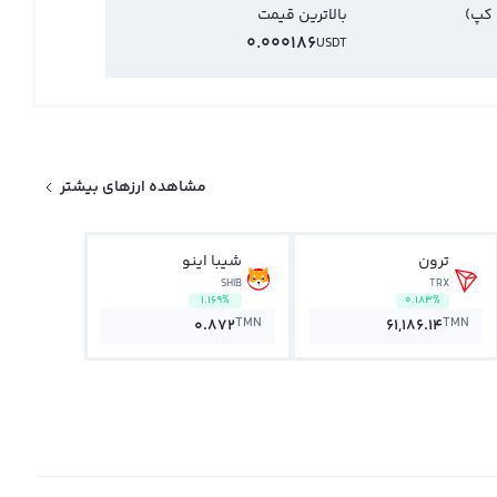
 کپ)
بالاترین قیمت
0.000186
USDT
مشاهده ارزهای بیشتر
ترون
شیبا اینو
SHIB
TRX
1.169%
0.183%
TMN
TMN
0.872
61,186.14