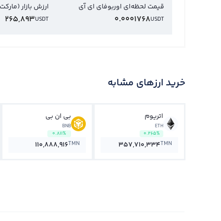
قیمت لحظه‌ای اوربوفای ای آی
ارزش بازار (مارکت
265,893
0.0001768
USDT
USDT
خرید ارزهای مشابه
اتریوم
بی ان بی
BNB
ETH
0.811%
0.265%
TMN
TMN
110,888,916
357,710,334