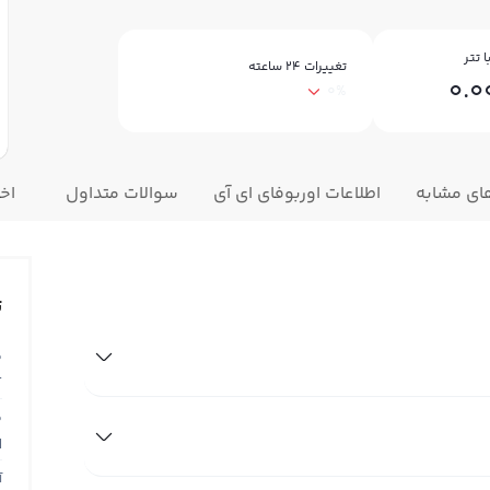
 تتر
تغییرات ۲۴ ساعته
0.0
0%
های مشابه
اطلاعات اوربوفای ای آی
سوالات متداول
اخب
ت
ق
T
ق
N
آ