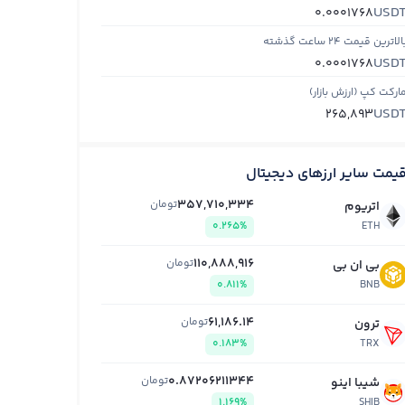
USD
0.0001768
الاترین قیمت ۲۴ ساعت گذشته
USD
0.0001768
ارکت کپ (ارزش بازار)
USD
265,893
یمت سایر ارزهای دیجیتال
357,710,334
تومان
اتریوم
0.265%
ETH
110,888,916
تومان
بی ان بی
0.811%
BNB
61,186.14
تومان
ترون
0.183%
TRX
0.87206211344
تومان
شیبا اینو
1.169%
SHIB