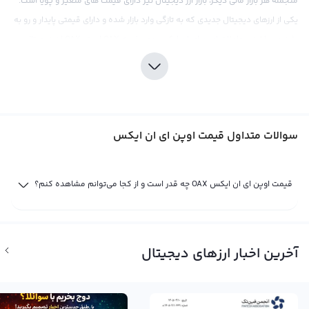
منجمله هر بازار مالی دیگر، بازار ارز دیجیتال نیز دارای قیمت های متغیر و پویا است.
یکی از ارزهای دیجیتال جدیدی که به تازگی وارد بازار شده و دارای قیمتی پایدار و رو به
رشد می باشد، معاملات اوپن ای ان ایکس معروف به OAX است. OAX ارز دیجیتالی
جدیدی است که با استفاده از تکنولوژی بلاکچین برای انجام تراکنش های مالی،
امنیت بالایی را برای کاربران خود فراهم می کند. همچنین، این ارز دیجیتال به صورت
مستقیم و با کمترین هزینه‌ها قابل معامله است و به راحتی قابل تبدیل به ارز دیگر
می باشد.
سوالات متداول قیمت اوپن ای ان ایکس
قیمت اوپن انیکس، مانند سایر ارزهای دیجیتال دیگر، در صرافی ها متفاوت است و
بسته به عرضه و تقاضای این ارز دیجیتال تغییر می کند. برای معامله اوپن ای ان
ایکس، می توان با استفاده از ارزهای دیجیتالی مختلف مثل بیت کوین یا اتریوم به
قیمت اوپن ای ان ایکس OAX چه قدر است و از کجا می‌توانم مشاهده کنم؟
راحتی آنها را خریداری کرد. همچنین، برخی از صرافی های بین المللی نیز قیمت اوپن
ای ان ایکس را در مقابل دلار و سایر ارز های معمول نشان می دهند. قیمت اوپن
انیکس در روز به علت تغییر متناوب، برای سرمایه گذارانی که به دنبال سود و افزایش
آخرین اخبار ارزهای دیجیتال
سرمایه خود هستند، یک بهانه مناسب برای خرید و فروش می باشد.
قیمت لحظه ای اوپن ای ان ایکس