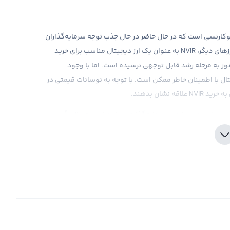
بازار کریپتوکارنسی است که در حال حاضر در حال جذب توجه سرمایه‌گذاران
به خود است. با سرعت بالا در تناوب و هزینه کمتر نسبت به ارزهای دیگر، NVIR به عنوان یک ارز دیجیتال مناسب برای خرید
وز به مرحله رشد قابل توجهی نرسیده است، اما با وجود
تال با اطمینان خاطر ممکن است. با توجه به نوسانات قیمتی در
نشان بدهند.
 و این می‌تواند بر سرمایه‌گذاری در این ارز دیجیتال تأثیر
منفی بگذارد. با این حال، صرافی رابکس با ارائه قیمت‌های رقابتی و کارمزد پایین، به سرمایه‌گذاران امکان خرید NVIR را با
که هرگونه سرمایه‌گذاری در بازار کریپتوکارنسی ریسک‌های
ل، تصمیم‌گیری امن و درست را انجام دهد تا به نتیجه مطلوب
ب‌های مناسب در استراتژی سرمایه‌گذاری در بازار ارزهای
تا زمانی که شما مالک یک ارز دیجیتال با نام انویر ورلد، با سمبل مختص به آن که NVIR است، باشید، سود یا ضرر شما از آن