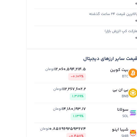
الاترین قیمت ۲۴ ساعت گذشته
ارکت کپ (ارزش بازار)
یمت سایر ارزهای دیجیتال
12,060,594,214.5
تومان
بیت کوین
-0.106%
BTC
112,267,602.2
تومان
بی ان بی
1.389%
BNB
14,180,193.17
تومان
سولانا
1.139%
SOL
0.8579692593674
تومان
شیبا اینو
-0.457%
SHIB