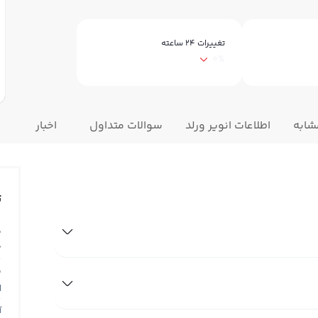
تغییرات ۲۴ ساعته
0%
شابه
اطلاعات انویر ورلد
سوالات متداول
اخبار
ت
ق
0
ق
N
آ