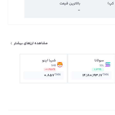
 کپ)
بالاترین قیمت
-
مشاهده ارزهای بیشتر
سولانا
شیبا اینو
SHIB
SOL
-0.457%
1.139%
TMN
TMN
0.857
14,180,193.17