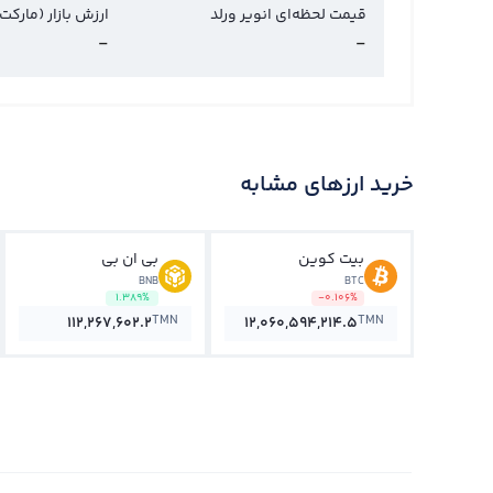
قیمت لحظه‌ای انویر ورلد
ارزش بازار (مارکت
-
-
خرید ارزهای مشابه
بیت کوین
بی ان بی
BNB
BTC
1.389%
-0.106%
TMN
TMN
112,267,602.2
12,060,594,214.5