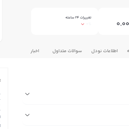
تغییرات ۲۴ ساعته
0.0
0%
اطلاعات نودل
سوالات متداول
اخبار
ت
ق
T
ق
N
آ