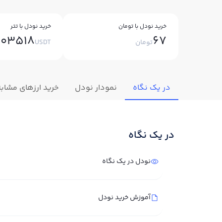
خرید نودل با تومان
خرید نودل با تتر
003518
67
تومان
USDT
در یک نگاه
نمودار نودل
خرید ارزهای مشابه
در یک نگاه
نودل در یک نگاه
آموزش خرید نودل