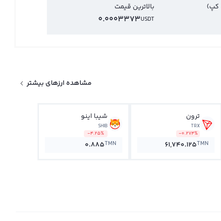
 کپ)
بالاترین قیمت
0.0003373
USDT
مشاهده ارزهای بیشتر
ترون
شیبا اینو
SHIB
TRX
-4.25%
-0.274%
TMN
TMN
0.885
61,740.125