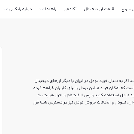
ل سریع
قیمت ارز دیجیتال
آکادمی
راهنما
درباره رابکس
اگر به دنبال خرید نودل در ایران یا دیگر ارزهای دیجیتال
بر خرید و فروش NODL و سایر ارزها است که امکان خرید آنلاین نودل را برای کاربران فراهم کرده
د نودل استفاده کنید و پس از ثبت‌نام و احراز هویت، به
بکس، قیمت لحظه‌ای، نمودار و امکانات فروش نودل نیز در دسترس شما قرار