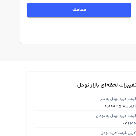
معامله
غییرات لحظه‌ای بازار نودل
یمت خرید نودل به تتر
USD
0.0003518
یمت خرید نودل به تومان
TM
67
خرین قیمت خرید نودل