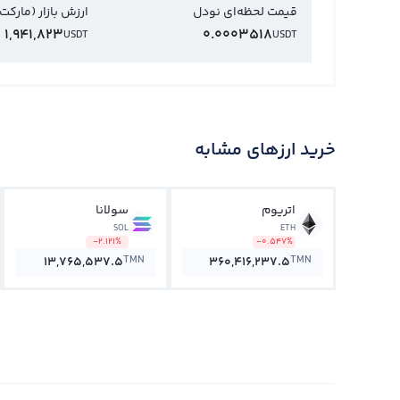
قیمت لحظه‌ای نودل
ارزش بازار (مارکت
1,941,823
0.0003518
USDT
USDT
خرید ارزهای مشابه
اتریوم
سولانا
SOL
ETH
-2.121%
-0.547%
TMN
TMN
13,765,537.5
360,416,237.5