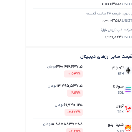
USD
0.0003518
الاترین قیمت ۲۴ ساعت گذشته
USD
0.0003518
ارکت کپ (ارزش بازار)
USD
1,941,823
یمت سایر ارزهای دیجیتال
360,416,237.5
تومان
اتریوم
-0.547%
ETH
13,765,537.5
تومان
سولانا
-2.121%
SOL
61,740.125
تومان
ترون
-0.274%
TRX
0.8858837388
تومان
شیبا اینو
-4.25%
SHIB