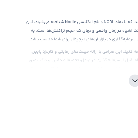
نودل یکی از ارزهای دیجیتالی جدید در بازار کریپتوکارنسی است که با نماد NODL و نام انگلیسی Nodle شناخته می‌شود. این
رنت اشیاء در زمان واقعی و بهای کم حجم تراکنش‌ها است. به
سرمایه‌گذاری در بازار ارزهای دیجیتال برای شما مناسب باشد.
 کنید. این صرافی با ارائه قیمت‌های رقابتی و کارمزد پایین،
اما قبل از سرمایه‌گذاری در نودل، تحقیقات دقیق و درک عمیق
رهای تحلیلی و اطلاعات به روز بازار را در اختیار کاربران خود قرار
ل کمک کند.
یا ضرر شما از آن تنها یک سود و ضرر فرضی است. تنها زمانی
ید. اگر با بررسی نمودارهای قیمت و اخبار و حواشی
ید با مراجعه به پلتفرم صرافی ارز دیجیتال رابکس با بهترین
تومانی به حساب بانکی خود منتقل کنید.