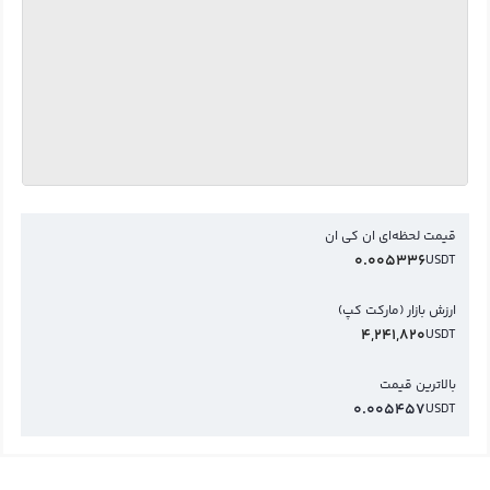
قیمت لحظه‌ای ان کی ان
0.005336
USDT
ارزش بازار (مارکت کپ)
4,241,820
USDT
بالاترین قیمت
0.005457
USDT