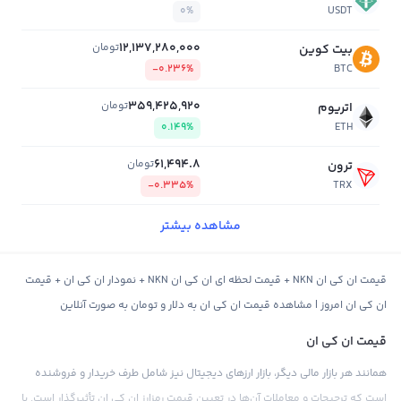
0%
USDT
12,137,280,000
تومان
بیت کوین
-0.236%
BTC
359,425,920
تومان
اتریوم
0.149%
ETH
61,494.8
تومان
ترون
-0.335%
TRX
مشاهده بیشتر
قیمت ان کی ان NKN + قیمت لحظه ای ان کی ان NKN + نمودار ان کی ان + قیمت
ان کی ان امروز | مشاهده قیمت ان کی ان به دلار و تومان به صورت آنلاین
قیمت ان کی ان
همانند هر بازار مالی دیگر، بازار ارزهای دیجیتال نیز شامل طرف خریدار و فروشنده
است که ترجیحات و معاملات آن‌ها در تعیین قیمت رمزارز ان کی ان تأثیرگذار است. با