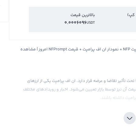
 کپ)
بالاترین قیمت
0.0006096
USDT
قیمت ان اف پرامپت NFPrompt + قیمت لحظه ای ان اف پرامپت NFP + نمودار ان اف پرامپت + قیمت NFPrompt امروز | مشاهده
ا تحت تأثیر تقاضا و عرضه قرار دارد. ان اف پرامپت یکی از ارزهای
ت آن نیز توسط بازار تعیین می‌شود. اخبار و رویداد‌های مختلف
رامپت داشته باشند.
رنامه‌های مختلف مشاهده کرد و معمولا بر اساس دلار آمریکا یا
. در صرافی‌های بین‌المللی، قیمت ان اف پرامپت معمولا به صورت
ن صرافی‌ها با استفاده از دلار انجام می‌شود. اما در برخی
 مستقیم با ارزهای دیگر نشان داد.