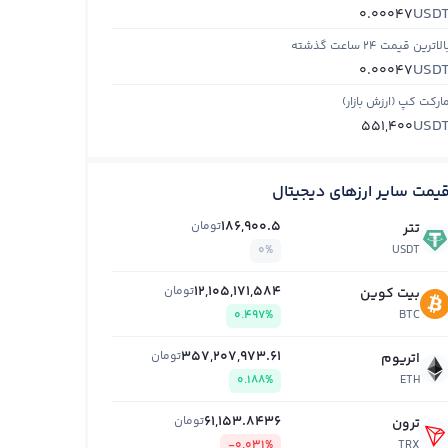
USD
0.00047
الاترین قیمت ۲۴ ساعت گذشته
USD
0.00047
ارکت کپ (ارزش بازار)
USD
551,400
یمت سایر ارزهای دیجیتال
186,900.5
تومان
تتر
0%
USDT
12,105,171,584
تومان
بیت کوین
0.497%
BTC
357,207,973.61
تومان
اتریوم
0.188%
ETH
61,153.8436
تومان
ترون
-0.031%
TRX