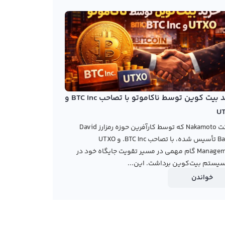
خرید بیت کوین توسط ناکاموتو با تصاحب BTC Inc و
U
شرکت Nakamoto که توسط کارآفرین حوزه رمزارز David
Bailey تأسیس شده، با تصاحب BTC Inc. و UTXO
Management گام مهمی در مسیر تقویت جایگاه خود در
یستم بیت‌کوین برداشت. این...
خواندن