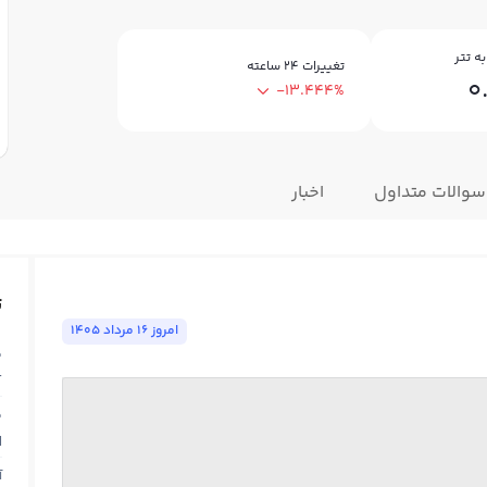
ه تتر
تغییرات ۲۴ ساعته
0
-13.444%
سوالات متداول
اخبار
ت
امروز ١٦ مرداد ١٤٠٥
ق
T
ق
N
آ