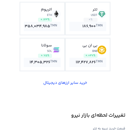
تتر
اتریوم
ETH
USDT
0.123%
0%
TMN
TMN
358,034,985
186,900
بی ان بی
سولانا
SOL
BNB
0.75%
0.047%
TMN
TMN
14,305,326
112,427,826
خرید سایر ارزهای دیجیتال
تغییرات لحظه‌ای بازار نیرو
قیمت خرید نیرو به تتر