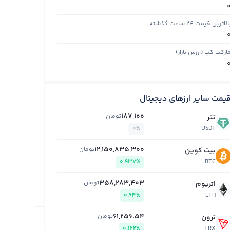
الاترین قیمت ۲۴ ساعت گذشته
ارکت کپ (ارزش بازار)
یمت سایر ارزهای دیجیتال
187,100
تومان
تتر
0%
USDT
12,150,835,300
تومان
بیت کوین
0.937%
BTC
358,283,403
تومان
اتریوم
0.64%
ETH
61,256.54
تومان
ترون
0.122%
TRX