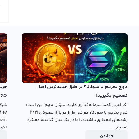
تریا را در تایم فریم‌های مختلف مشاهده کرده و با استفاده از
ابزارهای ترسیم به تحلیل نمودار مای تریا بپردازند. در نمودار مای تریا اطلاعات قیمت MYRA با استفاده از روش‌های مختلف
فاده از تایم فریم‌های مختلف برای تحلیل وجود دارد.
ای تریا را از ابتدای فعالیت آن به کاربران ارائه نمی‌کنند. اما به
ال سرمایه‌گذاری در ارزهای دیجیتال هستند، به دنبال نمودار مای
تریا در صرافی‌های بین‌المللی می‌گردند. مای تریا با سمبل MYRA و نام انگلیسی Mytheria، در حال حاضر رونق قابل توجهی بین
 در حال حاضر در صدر جدول قیمت ارزهای دیجیتال جهان قرار دارد.
خرید مای تریا
بروید.
دوج بخریم یا سولانا؟ بر طبق جدیدترین اخبار
تصمیم بگیرید!
TXO
اگر امروز قصد سرمایه‌گذاری دارید، سؤال مهم این است:
دوج بخریم یا سولانا؟ هر دو رمزارز در بازار صعودی ۲۰۲۱
رشدهای انفجاری داشتند، اما در یک سال گذشته عملکرد
ضعیفی...
اکوس
خواندن