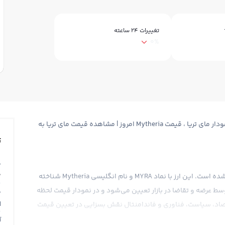
تغییرات ۲۴ ساعته
0%
قیمت مای تریا Mytheria ، قیمت لحظه ای مای تریا MYRA ، نمودار مای تریا ، قیمت Mytheria امروز | مشاهده قیمت مای تریا به
ت
ق
0
میرا یک ارز دیجیتال است که اخیرا وارد بازار ارزهای دیجیتال شده است. این ارز با نماد MYRA و نام انگلیسی Mytheria شناخته
سط عرضه و تقاضا در بازار تعیین می‌شود و در نمودار قیمت لحظه
ق
N
اقتصاد، سیاست، فناوری و فاندامنتال نقش بسزایی در تعیین قیمت
آ