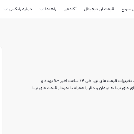
ل سریع
قیمت ارز دیجیتال
آکادمی
راهنما
درباره رابکس
قیمت لحظه‌ای مای تریا هم اکنون معادل 0 تومان یا 0 تتر است. تغییرات قیمت مای تریا طی 24 ساعت اخیر 0% بوده و
ای تریا به تومان و دلار را همراه با نمودار قیمت مای تریا