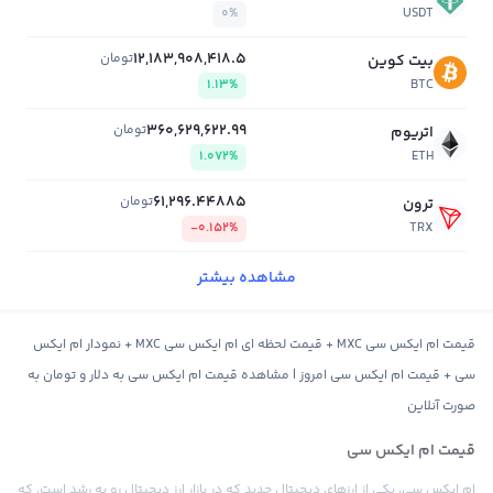
0%
USDT
12,183,908,418.5
تومان
بیت کوین
1.13%
BTC
360,629,622.99
تومان
اتریوم
1.072%
ETH
61,296.44885
تومان
ترون
-0.152%
TRX
مشاهده بیشتر
قیمت ام ایکس سی MXC + قیمت لحظه ای ام ایکس سی MXC + نمودار ام ایکس
سی + قیمت ام ایکس سی امروز | مشاهده قیمت ام ایکس سی به دلار و تومان به
صورت آنلاین
قیمت ام ایکس سی
ام ایکس سی، یکی از ارزهای دیجیتال جدید که در بازار ارز دیجیتال رو به رشد است، که