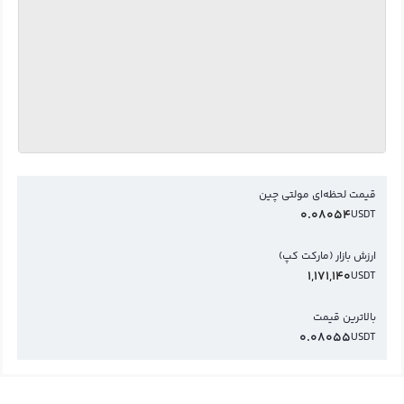
قیمت لحظه‌ای مولتی چین
0.08054
USDT
ارزش بازار (مارکت کپ)
1,171,140
USDT
بالاترین قیمت
0.08055
USDT