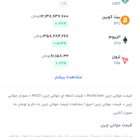
0%
USDT
12,138,637,600
تومان
بیت کوین
0.871%
BTC
358,284,268
تومان
اتریوم
0.504%
ETH
61,158.32
تومان
ترون
0.122%
TRX
مشاهده بیشتر
قیمت مولتی چین Multichain + قیمت لحظه ای مولتی چین MULTI + نمودار مولتی
چین + قیمت مولتی چین امروز | مشاهده قیمت مولتی چین به دلار و تومان به
صورت آنلاین
قیمت مولتی چین
در این روزها، بازار ارز دیجیتال به سرعت در حال رشد و توسعه است و ارزهای مختلفی