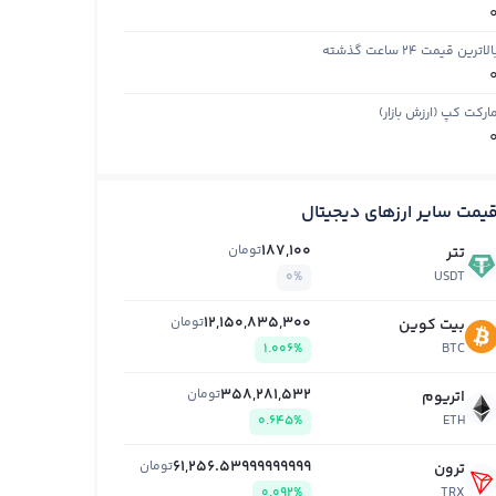
الاترین قیمت ۲۴ ساعت گذشته
ارکت کپ (ارزش بازار)
یمت سایر ارزهای دیجیتال
187,100
تومان
تتر
0%
USDT
12,150,835,300
تومان
بیت کوین
1.006%
BTC
358,281,532
تومان
اتریوم
0.645%
ETH
61,256.53999999999
تومان
ترون
0.092%
TRX