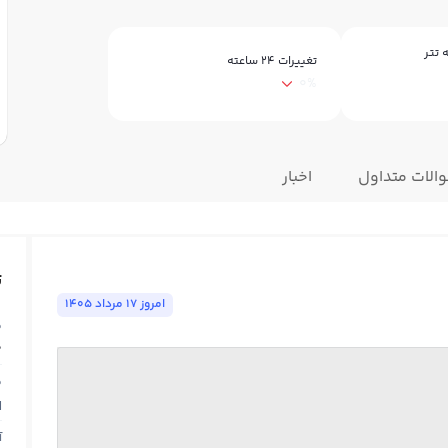
 تتر
تغییرات ۲۴ ساعته
0%
الات متداول
اخبار
ت
امروز ١٧ مرداد ١٤٠٥
ق
0
ق
N
آ