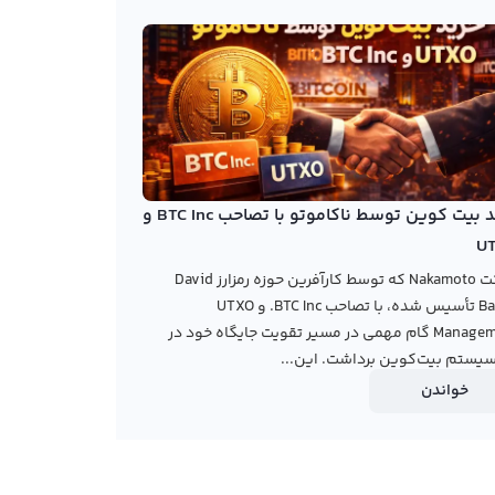
خرید بیت کوین توسط ناکاموتو با تصاحب BTC Inc و
U
شرکت Nakamoto که توسط کارآفرین حوزه رمزارز David
Bailey تأسیس شده، با تصاحب BTC Inc. و UTXO
Management گام مهمی در مسیر تقویت جایگاه خود در
یستم بیت‌کوین برداشت. این...
خواندن