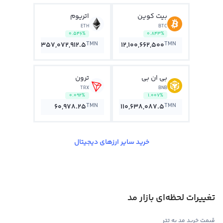
بیت کوین
اتریوم
ETH
BTC
0.546%
0.843%
TMN
TMN
357,072,912.5
12,100,662,500
بی ان بی
ترون
TRX
BNB
0.092%
1.007%
TMN
TMN
60,978.25
110,638,087.5
خرید سایر ارزهای دیجیتال
تغییرات لحظه‌ای بازار مد
قیمت خرید مد به تتر