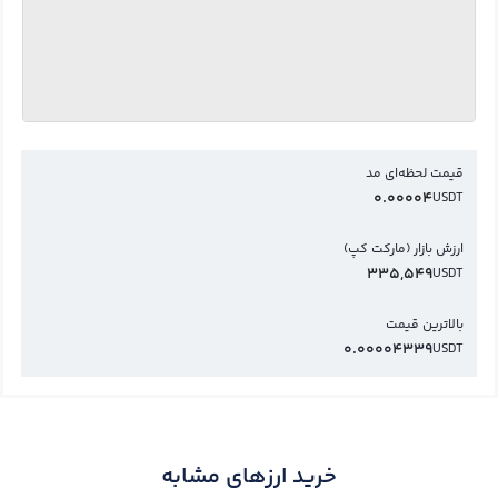
قیمت لحظه‌ای مد
0.00004
USDT
ارزش بازار (مارکت کپ)
335,549
USDT
بالاترین قیمت
0.00004339
USDT
خرید ارزهای مشابه