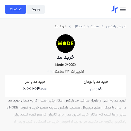
ورود
ثبت‌نام
صرافی رابکس
قیمت ارز دیجیتال
خرید مد
خرید مد
Mode (MODE)
تغییرات ۲۴ ساعته:
0%
خرید مد با تومان
خرید مد با تتر
0.00004
8
تومان
USDT
خرید مد به‌راحتی از طریق صرافی مد رابکس امکان‌پذیر است. اگر به دنبال خرید مد
در ایران یا دیگر ارزهای دیجیتال هستید، رابکس سایت معتبر خرید و فروش MODE و
سایر ارزها است که امکان خرید آنلاین مد را برای کاربران فراهم کرده است. برای
یادگیری چگونه مد بخریم، می‌توانید از آموزش خرید مد استفاده کنید و پس از
ثبت‌نام و احراز هویت، به خرید و فروش مد MODE بپردازید. در بازار رابکس، قیمت