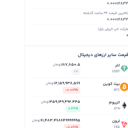
0.0001283
الاترین قیمت ۲۴ ساعت گذشته
0.0001283
ارکت کپ (ارزش بازار)
یمت سایر ارزهای دیجیتال
187,850.5
تومان
تتر
0%
USDT
12,159,938,566
تومان
بیت کوین
-0.079%
BTC
359,149,492.445
تومان
اتریوم
0.216%
ETH
61,483.468649999995
تومان
ترون
-0.061%
TRX