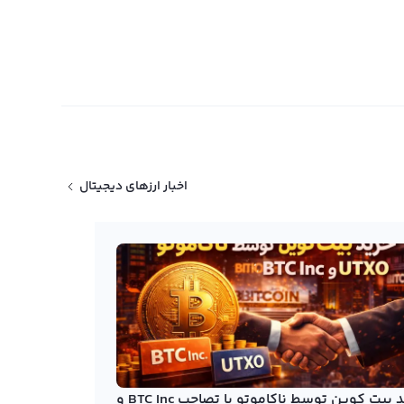
اخبار ارزهای دیجیتال
خرید بیت کوین توسط ناکاموتو با تصاحب BTC Inc و