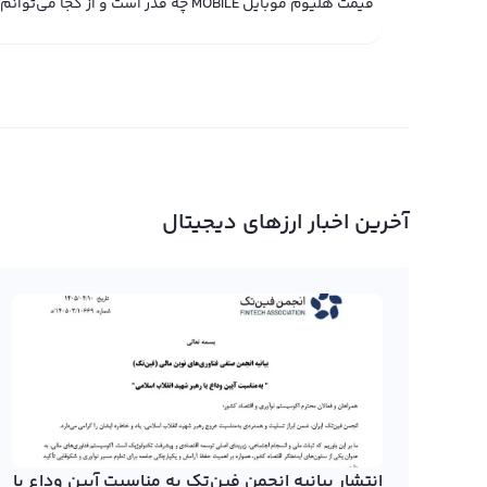
قیمت هلیوم موبایل MOBILE چه قدر است و از کجا می‌توانم مشاهده کنم؟
آخرین اخبار ارزهای دیجیتال
انتشار بیانیه انجمن فین‌تک به مناسبت آیین وداع با