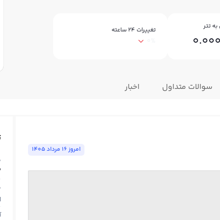
به تتر
تغییرات ۲۴ ساعته
0.00
0%
سوالات متداول
اخبار
ت
امروز ١٦ مرداد ١٤٠٥
ق
3
ق
N
آ