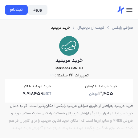
ورود
ثبت‌نام
صرافی رابکس
قیمت ارز دیجیتال
خرید مرینید
خرید مرینید
Marinade (MNDE)
تغییرات ۲۴ ساعته:
0%
خرید مرینید با تومان
خرید مرینید با تتر
0.018459
3,455
تومان
USDT
خرید مرینید به‌راحتی از طریق صرافی مرینید رابکس امکان‌پذیر است. اگر به دنبال
خرید مرینید در ایران یا دیگر ارزهای دیجیتال هستید، رابکس سایت معتبر خرید و
فروش MNDE و سایر ارزها است که امکان خرید آنلاین مرینید را برای کاربران فراهم
کرده است. برای یادگیری چگونه مرینید بخریم، می‌توانید از آموزش خرید مرینید
استفاده کنید و پس از ثبت‌نام و احراز هویت، به خرید و فروش مرینید MNDE