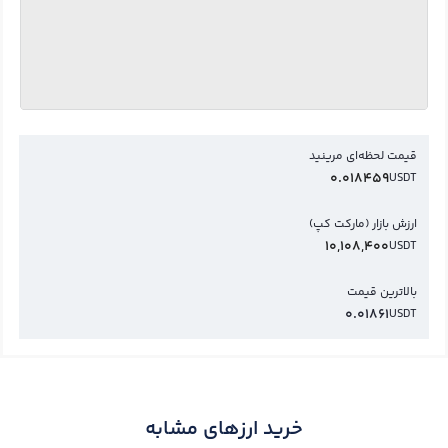
قیمت لحظه‌ای مرینید
0.018459
USDT
ارزش بازار (مارکت کپ)
10,108,400
USDT
بالاترین قیمت
0.01861
USDT
خرید ارزهای مشابه