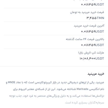
USDT
0.018459
قیمت خرید مرینید به تومان
TMN
3,455
آخرین قیمت خرید مرینید
USDT
0.018459
بالاترین قیمت ۲۴ ساعت گذشته
USDT
0.018459
مارکت کپ (ارزش بازار)
USDT
10,108,400
خرید مرینید
مرینید، یکی از ارزهای دیجیتالی جدید در بازار کریپتوکارنسی است که با نماد MNDE و
نام انگلیسی Marinade شناخته می‌شود. این ارز از شبکه‌ی معتبر اتریوم برای
تراکنش‌ها استفاده می‌کند و به دلیل ویژگی‌های منحصر به فرد خود، جذب توجه
سرمایه‌گذاران بسیاری کرده است.