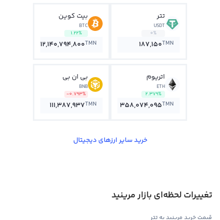
تتر
بیت کوین
BTC
USDT
1.22%
0%
TMN
TMN
12,140,794,800
187,150
اتریوم
بی ان بی
BNB
ETH
-0.793%
2.379%
TMN
TMN
111,387,937
358,074,095
خرید سایر ارزهای دیجیتال
تغییرات لحظه‌ای بازار مرینید
قیمت خرید مرینید به تتر