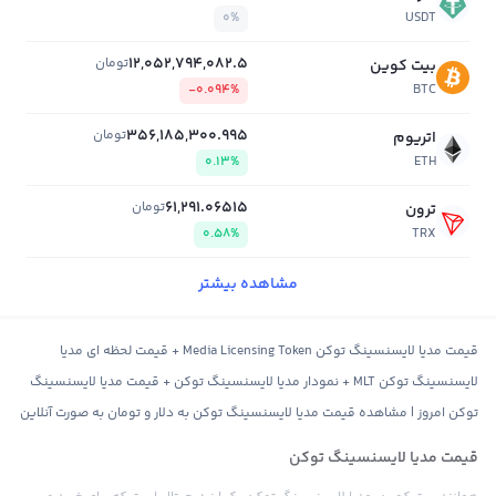
0%
USDT
12,052,794,082.5
تومان
بیت کوین
-0.094%
BTC
356,185,300.995
تومان
اتریوم
0.13%
ETH
61,291.06515
تومان
ترون
0.58%
TRX
مشاهده بیشتر
قیمت مدیا لایسنسینگ توکن Media Licensing Token + قیمت لحظه ای مدیا
لایسنسینگ توکن MLT + نمودار مدیا لایسنسینگ توکن + قیمت مدیا لایسنسینگ
توکن امروز | مشاهده قیمت مدیا لایسنسینگ توکن به دلار و تومان به صورت آنلاین
قیمت مدیا لایسنسینگ توکن