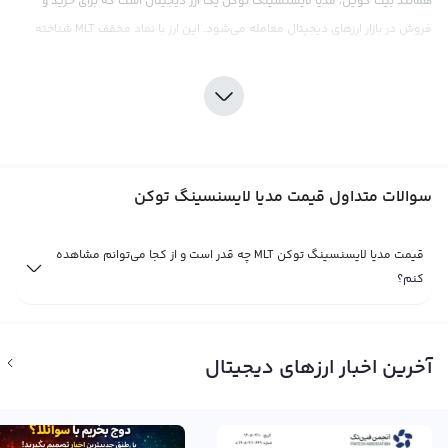
همانند بیت کوین، مدیا لایسنسینگ توکن یک ارز دیجیتال است که برای خرید و
فروش در بازار ارزهای دیجیتال معامله می‌شود. این ارز با نماد مخفف MLT شناخته
می‌شود و نام انگلیسی آن Media Licensing Token است. مدیا لایسنسینگ توکن از
بستر بلاکچین استفاده می‌کند و به منظور خرید و فروش مجوزهای استفاده از
محتوا از جمله تصاویر، موسیقی، ویدئو و سایر محصولات مدیا به کار می‌رود.
این ارز دیجیتال در بازار ارزهای دیجیتال به عنوان یک ارز پایدار مطرح شده است که با
تحمل نوسانات کمتری نسبت به سایر ارزهای دیجیتال مانند بیت کوین، مورد
سوالات متداول قیمت مدیا لایسنسینگ توکن
استقبال کاربران و سرمایه گذاران قرار گرفته است. قیمت مدیا لایسنسینگ توکن نیز
مانند بیت کوین، براساس تقاضا و عرضه در صرافی‌های ارز دیجیتال تعیین می‌شود و
قیمت مدیا لایسنسینگ توکن MLT چه قدر است و از کجا می‌توانم مشاهده
می‌تواند تحت تأثیر رویدادهای مختلف اقتصادی و فاندامنتال قرار گیرد. با افزایش
کنم؟
استفاده از محصولات مدیا و مجوزهای استفاده از آن‌ها، قیمت مدیا لایسنسینگ
توکن نیز قابلیت افزایش خواهد داشت.
با توجه به جذابیت این ارز دیجیتال و پتانسیل افزایش قیمت آن در آینده، سرمایه
آخرین اخبار ارزهای دیجیتال
گذاران بسیاری به خرید و نگهداری مدیا لایسنسینگ توکن علاقه مند هستند و این
ارز دیجیتال قطعا می‌تواند یکی از محصولات موفق در بازار ارزهای دیجیتال باشد.