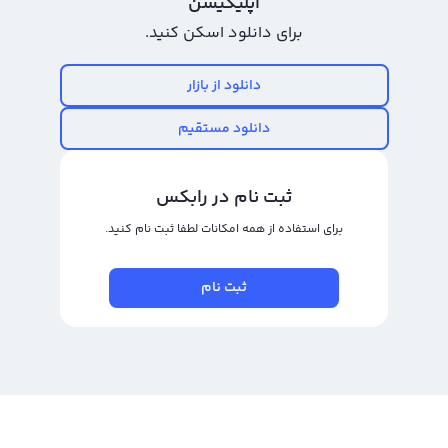
اپلیکیشن
کاربران مناسب باشد، امکان خرید و فروش بیشتری برای آن ارز دیجیتال به وجود
برای دانلود اسکن کنید.
می‌آید و قیمت آن نیز ممکن است افزایش یا کاهش پیدا کند.
نمودار مدیا لایسنسینگ توکن
دانلود از بازار
در جهان ارزهای دیجیتال با شکل و شمایل های مختلف در حال رشد و توسعه هستند.
دانلود مستقیم
گروه های جدیدی از توکن ها و ارزهای دیجیتال در حال ظهور هستند و وجود آن‌ها
می تواند فرصت های جدیدی برای سرمایه گذاری ایجاد کند. یکی از این توکن ها،
ثبت نام در رابکس
توکن مدیا لایسنسینگ یا با نماد اختصاری MLT، نام بین المللی آن Media Licensing
برای استفاده از همه امکانات لطفا ثبت نام کنید.
Token است.توکن مدیا لایسنسینگ با ارائه یک پلتفرم دیجیتال برای خرید و فروش
حقوق ناشران و توزیع کنندگان آثار موسیقی، فیلم و عکاسی به کاربران، امکان تحقق
توزیع و پخش درست و اشتراک گذاری به راحتی ایجاد می کند. به عنوان پیشرو در
ثبت نام
تغییر صنعت مدیا به دولت دیجیتال،MLT این امکان را فراهم می کند تا هنرمندان و
آیتم های مدیا کار خود را به تجارت داشته باشند، موسیقی ها و فیلم ها برای اولین بار
در این صنعت دیجیتال قابل‌توجه باشند.
پلتفرم ارائه شده توسط mlt با استفاده از تکنولوژی بلاک چین، امکان کاهش هزینه
های واسطه های تجارت مدیا و ایجاد اطمینان بیشتر در فرآیند خرید و فروش را فراهم