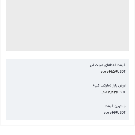
قیمت لحظه‌ای مینت لیر
0.006159
USDT
ارزش بازار (مارکت کپ)
1,407,421
USDT
بالاترین قیمت
0.00619
USDT