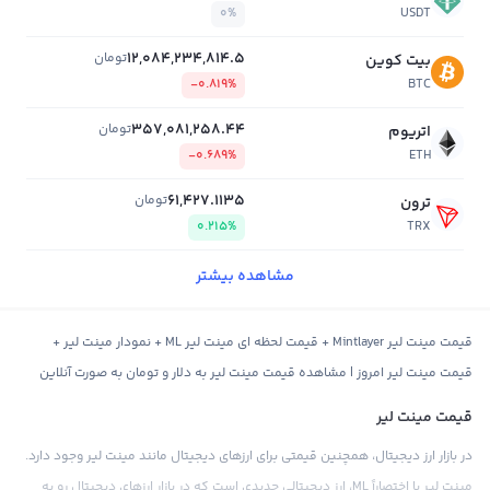
0%
USDT
12,084,234,814.5
تومان
بیت کوین
-0.819%
BTC
357,081,258.44
تومان
اتریوم
-0.689%
ETH
61,427.1135
تومان
ترون
0.215%
TRX
مشاهده بیشتر
قیمت مینت لیر Mintlayer + قیمت لحظه ای مینت لیر ML + نمودار مینت لیر +
قیمت مینت لیر امروز | مشاهده قیمت مینت لیر به دلار و تومان به صورت آنلاین
قیمت مینت لیر
در بازار ارز دیجیتال، همچنین قیمتی برای ارزهای دیجیتال مانند مینت لیر وجود دارد.
مینت لیر یا اختصاراً ML، ارز دیجیتالی جدیدی است که در بازار ارزهای دیجیتال رو به