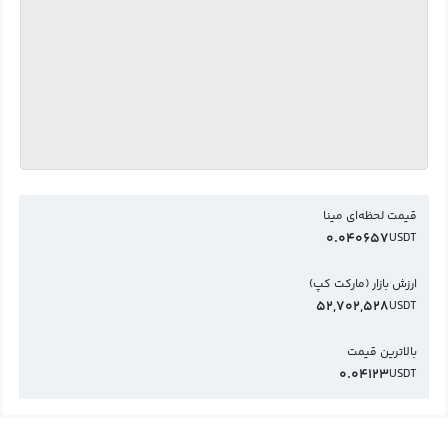
قیمت لحظه‌ای مینا
0.040657
USDT
ارزش بازار (مارکت کپ)
52,702,528
USDT
بالاترین قیمت
0.04123
USDT