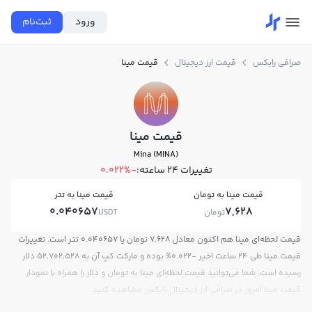
ورود
ثبت‌نام
صرافی رابکس
قیمت ارز دیجیتال
قیمت مینا
قیمت مینا
Mina (MINA)
تغییرات ۲۴ ساعته:
-0.022%
قیمت مینا به تومان
قیمت مینا به تتر
0.040657
7,628
تومان
USDT
قیمت لحظه‌ای مینا هم اکنون معادل 7,628 تومان یا 0.040657 تتر است. تغییرات
قیمت مینا طی 24 ساعت اخیر -0.022% بوده و مارکت کپ آن به 52,702,528 دلار
رسیده است. شما می‌توانید قیمت لحظه‌ای مینا به تومان و دلار را همراه با نمودار
قیمت مینا امروز در صرافی ارز دیجیتال رابکس مشاهده کنید.