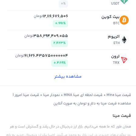
0%
USDT
12,116,676,506
تومان
بیت کوین
0.991%
BTC
358,294,409.055
تومان
اتریوم
2.423%
ETH
61,626.435750000004
تومان
ترون
0.489%
TRX
مشاهده بیشتر
قیمت مینا Mina + قیمت لحظه ای مینا MINA + نمودار مینا + قیمت مینا امروز |
مشاهده قیمت مینا به دلار و تومان به صورت آنلاین
قیمت مینا
همان طور که ما همه می‌دانیم، بازار ارز دیجیتال در حال رشد و گسترش است و هر
روز نوآوری‌های جدیدی در این بازار به وجود می‌آیند. اخیرا یک ارز دیجیتال جدید به نام