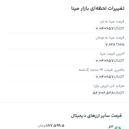
تغییرات لحظه‌ای بازار مینا
قیمت مینا به تتر
USDT
0.040657
قیمت مینا به تومان
TMN
7,628
آخرین قیمت مینا
USDT
0.040657
بالاترین قیمت ۲۴ ساعت گذشته
USDT
0.040657
مارکت کپ (ارزش بازار)
USDT
52,702,528
قیمت سایر ارزهای دیجیتال
187,599.5
تومان
تتر