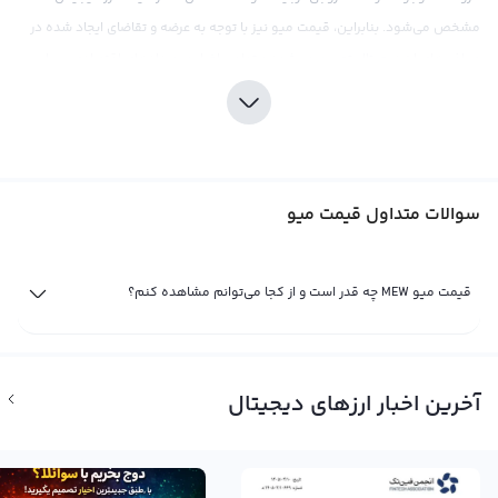
مشخص می‌شود. بنابراین، قیمت میو نیز با توجه به عرضه و تقاضای ایجاد شده در
صرافی‌های ارز دیجیتال تعیین می‌شود و تمامی اخبار و رویدادهای اقتصادی، سیاسی،
اجتماعی و فاندامنتال اثر خود را در نمودار قیمت لحظه ای میو نشان می‌دهد. میو
که سبزواری اختصار آن است و توسط قدرت پردازش سبزوار کشف شده، با نماد MEW
شناخته می‌شود و به عنوان یک ارز دیجیتال رو به رشد در بازار قرار دارد.
قیمت میو را می‌توان براساس پول‌های فیات مختلف مثل دلار و تومان یا سایر ارزهای
سوالات متداول قیمت میو
دیجیتال مثل بیت کوین و اتریوم نشان داد. قیمت میو در صرافی‌های بین‌المللی
معمولا در برابر بیت کوین که یک ارز دیجیتال رایج است، محاسبه می‌شود. می‌تواند
نوساناتی حول بهترین قیمت مبادله برای خرید و فروش در بازار قرار گیرد. همچنین
قیمت میو MEW چه قدر است و از کجا می‌توانم مشاهده کنم؟
برخی از صرافی‌های بین‌المللی نیز قیمت میو را به صورت مستقیم با دلار آمریکا یا
ارزهای دیجیتال دیگر مقایسه می‌کنند تا میزان نوسانات در سطح بین‌المللی را کنترل
کنند و بهترین قیمت‌ها را برای معاملات ارایه دهند. با توجه به اینکه میو به تازگی
آخرین اخبار ارزهای دیجیتال
رونمایی شده و به دلیل استفاده از تکنولوژی پیشرفته سبزوار، قیمت آن تحت تاثیر
بیشتری از رویدادها و اخبار جدید قرار می‌گیرد.
قیمت لحظه ای میو