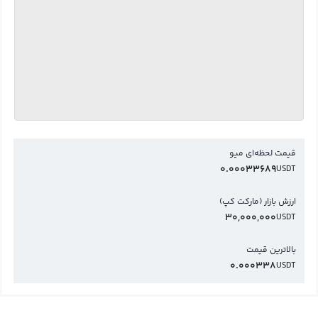
قیمت لحظه‌ای میو
0.00033689
USDT
ارزش بازار (مارکت کپ)
30,000,000
USDT
بالاترین قیمت
0.000338
USDT