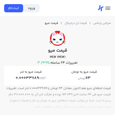
ورود
ثبت‌نام
صرافی رابکس
قیمت ارز دیجیتال
قیمت میو
قیمت میو
MEW (MEW)
تغییرات ۲۴ ساعته:
3.249%
قیمت میو به تومان
قیمت میو به تتر
0.00033689
63
تومان
USDT
قیمت لحظه‌ای میو هم اکنون معادل 63 تومان یا 0.00033689 تتر است. تغییرات
قیمت میو طی 24 ساعت اخیر 3.249% بوده و مارکت کپ آن به 30,000,000 دلار
رسیده است. شما می‌توانید قیمت لحظه‌ای میو به تومان و دلار را همراه با نمودار
قیمت میو امروز در صرافی ارز دیجیتال رابکس مشاهده کنید.