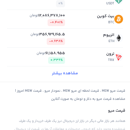
0%
USDT
12,086,378,100
تومان
بیت کوین
-0.401%
BTC
356,929,165.5
تومان
اتریوم
-0.638%
ETH
61,158.955
تومان
ترون
0.336%
TRX
مشاهده بیشتر
قیمت میو MEW ، قیمت لحظه ای میو MEW ، نمودار میو ، قیمت MEW امروز |
مشاهده قیمت میو به دلار و تومان به صورت آنلاین
قیمت میو
همانند هر بازار مالی دیگر در بازار ارز دیجیتال نیز یک طرف خریدار و یک طرف
فروشنده وجود دارد که خروجی ترجیحات و معاملات آن‌ها در قیمت ارز دیجیتال