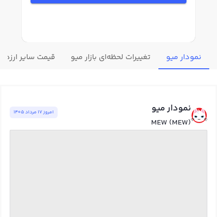
نمودار میو
تغییرات لحظه‌ای بازار میو
قیمت سایر ارزهای
نمودار میو
امروز ١٧ مرداد ١٤٠٥
MEW (MEW)