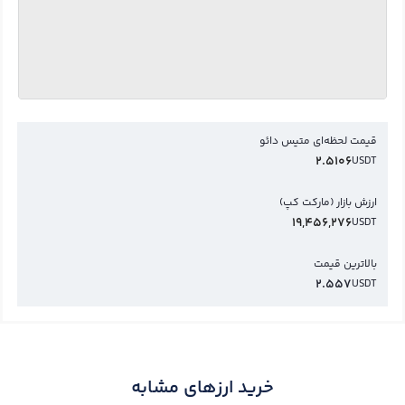
قیمت لحظه‌ای متیس دائو
2.5106
USDT
ارزش بازار (مارکت کپ)
19,456,276
USDT
بالاترین قیمت
2.557
USDT
خرید ارزهای مشابه