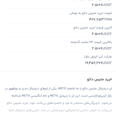
USDT
2.5106
قیمت خرید متیس دائو به تومان
TMN
467,753
آخرین قیمت خرید متیس دائو
USDT
2.5106
بالاترین قیمت ۲۴ ساعت گذشته
USDT
2.5106
مارکت کپ (ارزش بازار)
USDT
19,456,276
خرید متیس دائو
ارز دیجیتال متیس دائو یا به اختصار METIS، یکی از ارزهای دیجیتال جدید و نوظهور در
بازار کریپتوکارنسی است. این ارز با سیمبل METIS و نام انگلیسی METIS شناخته
می‌شود. با ویژگی‌های منحصر به فرد و خاصیت‌های بی‌مانند خود، خرید متیس دائو
می‌تواند به عنوان بخشی از استراتژی تنوع‌بخشی در سبد دارایی‌های دیجیتال شما،