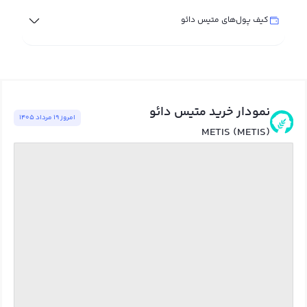
کیف پول‌های متیس دائو
نمودار خرید متیس دائو
امروز ١٩ مرداد ١٤٠٥
METIS (METIS)