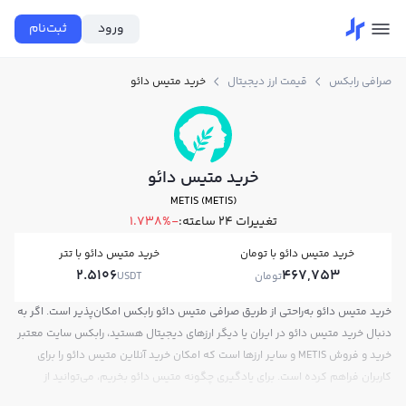
ورود
ثبت‌نام
صرافی رابکس
قیمت ارز دیجیتال
خرید متیس دائو
خرید متیس دائو
METIS (METIS)
تغییرات ۲۴ ساعته:
-1.738%
خرید متیس دائو با تومان
خرید متیس دائو با تتر
2.5106
467,753
تومان
USDT
خرید متیس دائو به‌راحتی از طریق صرافی متیس دائو رابکس امکان‌پذیر است. اگر به
دنبال خرید متیس دائو در ایران یا دیگر ارزهای دیجیتال هستید، رابکس سایت معتبر
خرید و فروش METIS و سایر ارزها است که امکان خرید آنلاین متیس دائو را برای
کاربران فراهم کرده است. برای یادگیری چگونه متیس دائو بخریم، می‌توانید از
آموزش خرید متیس دائو استفاده کنید و پس از ثبت‌نام و احراز هویت، به خرید و