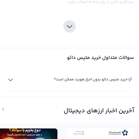
سودآوری بالایی را برای شما به ارمغان بیاورد.
متیس دائو، ارز دیجیتالی با پوزشی‌های منحصربه‌فرد است که در علم مهندسی
شبکه‌های اجتماعی و تحلیل اطلاعات پایه‌ریزی شده است. این ویژگی‌های بی‌مانند، ارز
را قابل‌قبول برای محاسبات در بستر شبکه‌های اجتماعی می‌کند و به افراد
اجازه‌می‌دهد با استفاده از متیس دائو، درآمد زیادی بگیرند. تلاش‌های قابل‌توجهی
جهت گسترش و توسعه این ارز انجام شده‌است که نتیجه‌ی قابل ملاحظه‌ای را در بازار
سوالات متداول خرید متیس دائو
کریپتوکارنسی به ارمغان آورده‌است.
برای خرید متیس دائو، بهتر است از صرافی‌های قابل‌تایید و قابل‌اعتماد مانند صرافی
رابکس استفاده کنید. در این صرافی، می‌توانید با اطمینان کامل، متیس دائو را
آیا خرید متیس دائو بدون احراز هویت ممکن است؟
خریداری کنید و به سرعت به دنبال توسعه و افزایش سرمایه خود بپردازید. همچنین،
صرافی رابکس با ارائه قیمت‌های رقابتی و کارمزد مناسب، تجربه‌ای رضایتبخش را برای
کاربران خود فراهم می‌کند.
آخرین اخبار ارزهای دیجیتال
یکی از نکات مهم در خرید متیس دائو، رشد پیوسته‌ی این ارز در بازار کریپتوکارنسی
است. با توجه به اینکه این ارز هنوز در مراحل اوایلی توسعه و رشد قرار دارد، این
فرصت را برای شما فراهم می‌کند تا با سرمایه‌گذاری در زمینه‌اش، درآمد زیادی در