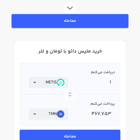
فروش متیس دائو METIS بپردازید. در بازار رابکس، قیمت لحظه‌ای، نمودار و امکانات
فروش متیس دائو نیز در دسترس شما قرار دارد تا بتوانید تصمیمات بهتری در
معاملات خود بگیرید.
معامله
خرید متیس دائو با تومان و تتر
دریافت می‌کنم
METIS
پرداخت می‌کنم
TMN
معامله