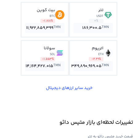
تتر
بیت کوین
BTC
USDT
-1.818%
0%
TMN
TMN
11,922,859,399
186,300.5
اتریوم
سولانا
SOL
ETH
-1.554%
-2.29%
TMN
TMN
14,164,427.015
349,890,969.05
خرید سایر ارزهای دیجیتال
تغییرات لحظه‌ای بازار متیس دائو
قیمت خرید متیس دائو به تتر