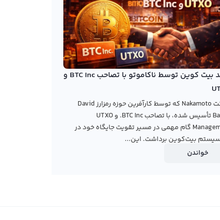
خرید بیت کوین توسط ناکاموتو با تصاحب BTC Inc و
U
شرکت Nakamoto که توسط کارآفرین حوزه رمزارز David
Bailey تأسیس شده، با تصاحب BTC Inc. و UTXO
Management گام مهمی در مسیر تقویت جایگاه خود در
یستم بیت‌کوین برداشت. این...
خواندن