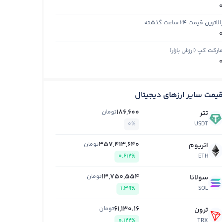
الاترین قیمت ۲۴ ساعت گذشته
ارکت کپ (ارزش بازار)
یمت سایر ارزهای دیجیتال
186,600
تومان
تتر
0%
USDT
357,413,640
تومان
اتریوم
0.612%
ETH
13,750,554
تومان
سولانا
1.39%
SOL
61,130.16
تومان
ترون
0.122%
TRX