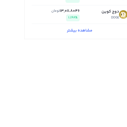
13,011.8046
تومان
دوج کوین
1.168%
DOGE
مشاهده بیشتر