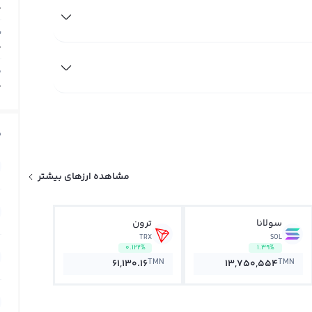
0
ب
0
م
0
ق
مشاهده ارزهای بیشتر
سولانا
ترون
TRX
SOL
0.122%
1.39%
TMN
TMN
61,130.16
13,750,554