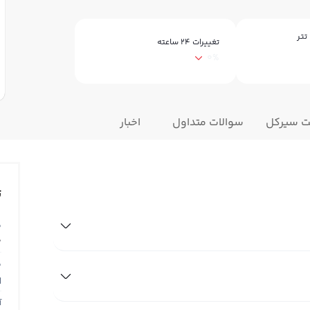
تتر
تغییرات ۲۴ ساعته
0%
یت سیرکل
سوالات متداول
اخبار
ت
ق
0
ق
N
آ