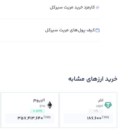
کارمزد خرید مریت سیرکل
کیف پول‌های مریت سیرکل
خرید ارزهای مشابه
تتر
اتریوم
ETH
USDT
0.612%
0%
TMN
TMN
357,413,640
186,600