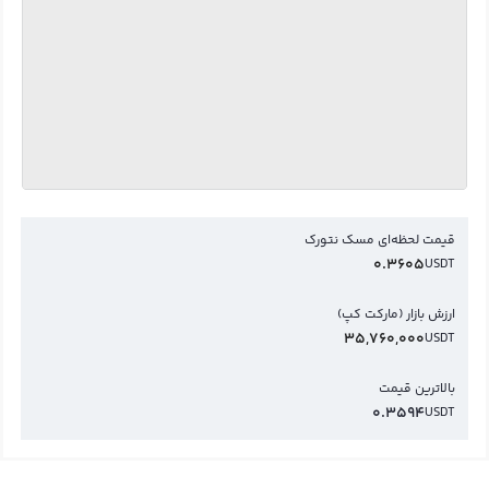
قیمت لحظه‌ای مسک نتورک
0.3605
USDT
ارزش بازار (مارکت کپ)
35,760,000
USDT
بالاترین قیمت
0.3594
USDT