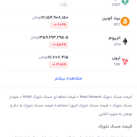
0%
USDT
12,154,908,150
تومان
بیت کوین
-0.609%
BTC
359,693,295.5
تومان
اتریوم
-0.558%
ETH
61,707.415
تومان
ترون
-0.305%
TRX
مشاهده بیشتر
قیمت مسک نتورک Mask Network + قیمت لحظه ای مسک نتورک MASK + نمودار
مسک نتورک + قیمت مسک نتورک امروز | مشاهده قیمت مسک نتورک به دلار و
تومان به صورت آنلاین
قیمت مسک نتورک