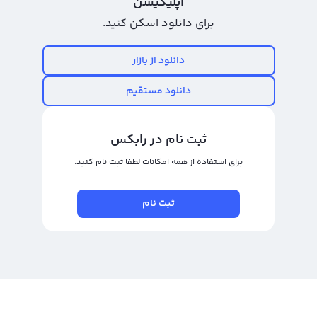
اپلیکیشن
از تایم فریم‌های مختلف برای تحلیل وجود دارد.
برای دانلود اسکن کنید.
ماسک نتورک یک رمزارز جدید است که در سال 2021 معرفی شد. این رمزارز با نماد
MASK شناخته می‌شود و نام انگلیسی آن Mask Network است. این رمزارز تاکنون در
دانلود از بازار
صرافی‌های معتبری مانند کوین‌بیس، بایننس و کوین‌مارکتکپ معامله می‌شود. با
دانلود مستقیم
توجه به روند صعودی قیمت مسک نتورک در اوایل اسفند ماه سال 2021، این رمزارز
به عنوان یک رمزارز با پتانسیل بالا شناخته می‌شود.
ثبت نام در رابکس
رابکس از خرید و فروش بیش از ۱۰۰۰ ارز دیجیتال پشتیبانی می‌کند. برای معامله رمز
مسک نتورک، به صفحه
خرید مسک نتورک
بروید.
برای استفاده از همه امکانات لطفا ثبت نام کنید.
ثبت نام