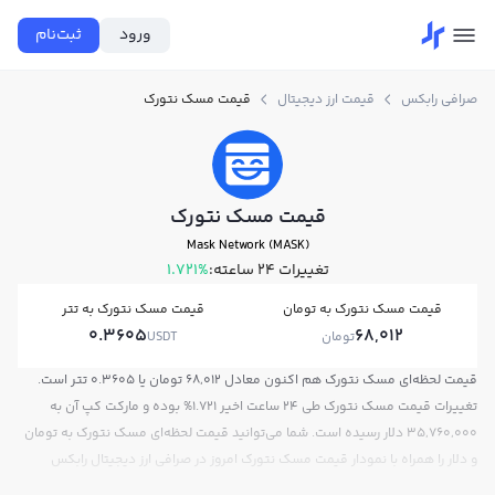
ورود
ثبت‌نام
صرافی رابکس
قیمت ارز دیجیتال
قیمت مسک نتورک
قیمت مسک نتورک
Mask Network (MASK)
تغییرات ۲۴ ساعته:
1.721%
قیمت مسک نتورک به تومان
قیمت مسک نتورک به تتر
0.3605
68,012
تومان
USDT
قیمت لحظه‌ای مسک نتورک هم اکنون معادل 68,012 تومان یا 0.3605 تتر است.
تغییرات قیمت مسک نتورک طی 24 ساعت اخیر 1.721% بوده و مارکت کپ آن به
35,760,000 دلار رسیده است. شما می‌توانید قیمت لحظه‌ای مسک نتورک به تومان
و دلار را همراه با نمودار قیمت مسک نتورک امروز در صرافی ارز دیجیتال رابکس
مشاهده کنید.