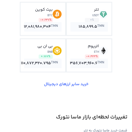
تتر
بیت کوین
BTC
USDT
-0.247%
0%
TMN
TMN
12,081,980,304
185,899.5
اتریوم
بی ان بی
BNB
ETH
0.667%
-0.423%
TMN
TMN
110,872,320.795
356,703,960.6
خرید سایر ارزهای دیجیتال
تغییرات لحظه‌ای بازار ماسا نتورک
قیمت خرید ماسا نتورک به تتر