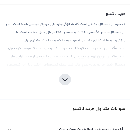
خرید لاکسو
لاکسو، ارز دیجیتال جدیدی است که به تازگی وارد بازار کریپتوکارنسی شده است. این
ارز دیجیتال با نام انگلیسی LUKSO و سمبل LYXE در بازار قابل معامله است. با
ویژگی‌ها و قابلیت‌های منحصر به فرد خود، لاکسو جذابیت بیشتری برای
سرمایه‌گذاران را به خود جلب کرده است. خرید لاکسو می‌تواند یک فرصت خوب برای
سرمایه‌گذاری در بازار ارزهای دیجیتال باشد و به عنوان یک بخش از سبد دارایی‌های
دیجیتال شما، می‌تواند به تنوع مالی شما کمک کند.صرافی رابکس، با ارائه قیمت‌های
رقابتی و کارمزد پایین، یکی از بهترین محل‌هایی است که می‌توانید در آن به صورت
امن و قانونی لاکسو را خریداری کنید. این صرافی با توجه به سابقه خود در ارائه
خدمات حرفه‌ای و امن، اعتماد سرمایه‌گذاران را جلب کرده است. همچنین، برخورداری از
امکاناتی نظیر ابزارهای تحلیلی و اطلاعات بازار، صرافی رابکس را به یک جای مناسب برای
تحقیقات و تصمیم‌گیری درباره سرمایه‌گذاری در لاکسو تبدیل کرده است. با اشاره به
سوالات متداول خرید لاکسو
مشکلات قانونی مرتبط با ریپل، در صورتی که می‌خواهید در لاکسو سرمایه‌گذاری
کنید، حتما به تحقیقات و مطالعه کاملی در این زمینه بپردازید تا در سرمایه‌گذاری
آیا خرید لاکسو بدون احراز هویت ممکن است؟
خود مطمئن و امن باشید. اما با توجه به وجود این مشکلات، به نظر می‌رسد که