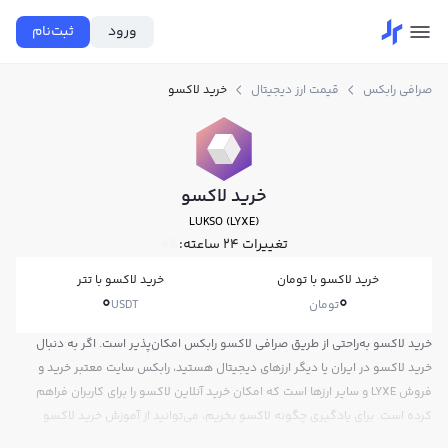
ورود
ثبت‌نام
صرافی رابکس
قیمت ارز دیجیتال
خرید لاکسو
خرید لاکسو
LUKSO (LYXE)
تغییرات ۲۴ ساعته:
0%
خرید لاکسو با تومان
خرید لاکسو با تتر
0
0
تومان
USDT
خرید لاکسو به‌راحتی از طریق صرافی لاکسو رابکس امکان‌پذیر است. اگر به دنبال
خرید لاکسو در ایران یا دیگر ارزهای دیجیتال هستید، رابکس سایت معتبر خرید و
فروش LYXE و سایر ارزها است که امکان خرید آنلاین لاکسو را برای کاربران فراهم
کرده است. برای یادگیری چگونه لاکسو بخریم، می‌توانید از آموزش خرید لاکسو
استفاده کنید و پس از ثبت‌نام و احراز هویت، به خرید و فروش لاکسو LYXE بپردازید.