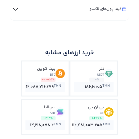
کیف پول‌های لاکسو
خرید ارزهای مشابه
تتر
بیت کوین
BTC
USDT
-0.055%
0%
TMN
TMN
12,088,716,279
186,100.5
بی ان بی
سولانا
SOL
BNB
1.313%
1.477%
TMN
TMN
14,218,078.2
112,481,003.205