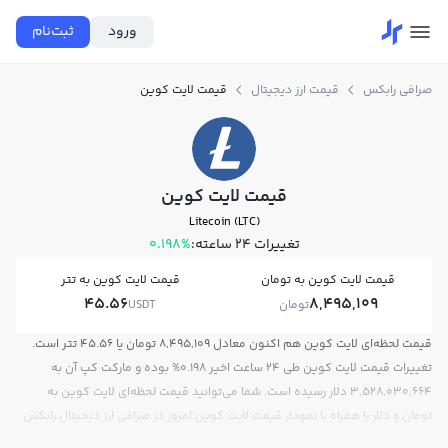
ورود
ثبت‌نام
صرافی رابکس
قیمت ارز دیجیتال
قیمت لایت کوین
قیمت لایت کوین
Litecoin (LTC)
تغییرات ۲۴ ساعته:
0.198%
قیمت لایت کوین به تومان
قیمت لایت کوین به تتر
45.56
8,495,109
تومان
USDT
قیمت لحظه‌ای لایت کوین هم اکنون معادل 8,495,109 تومان یا 45.56 تتر است.
تغییرات قیمت لایت کوین طی 24 ساعت اخیر 0.198% بوده و مارکت کپ آن به
3,528,030,664 دلار رسیده است. شما می‌توانید قیمت لحظه‌ای لایت کوین به
تومان و دلار را همراه با نمودار قیمت لایت کوین امروز در صرافی ارز دیجیتال رابکس
مشاهده کنید.