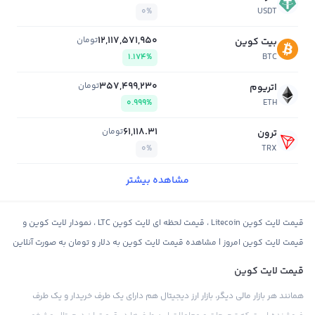
0%
USDT
12,117,571,950
تومان
بیت کوین
1.174%
BTC
357,499,230
تومان
اتریوم
0.999%
ETH
61,118.31
تومان
ترون
0%
TRX
مشاهده بیشتر
قیمت لایت کوین Litecoin ، قیمت لحظه ای لایت کوین LTC ، نمودار لایت کوین و
قیمت لایت کوین امروز | مشاهده قیمت لایت کوین به دلار و تومان به صورت آنلاین
قیمت لایت کوین
همانند هر بازار مالی دیگر، بازار ارز دیجیتال هم دارای یک طرف خریدار و یک طرف