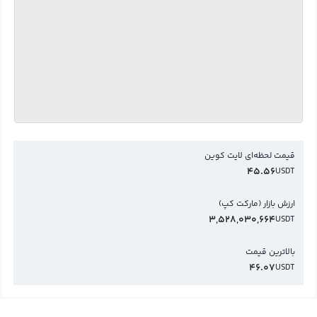
قیمت لحظه‌ای لایت کوین
45.56
USDT
ارزش بازار (مارکت کپ)
3,528,030,664
USDT
بالاترین قیمت
46.07
USDT