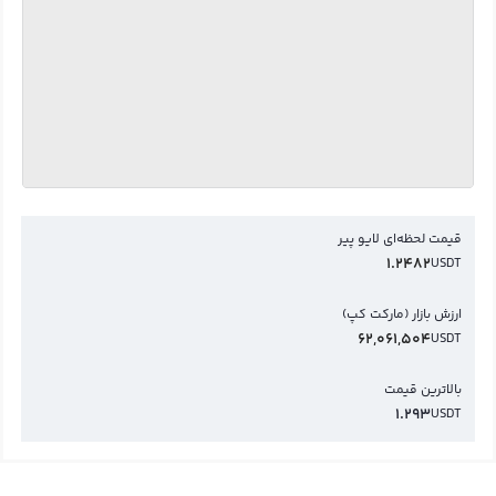
قیمت لحظه‌ای لایو پیر
1.2482
USDT
ارزش بازار (مارکت کپ)
62,061,504
USDT
بالاترین قیمت
1.293
USDT