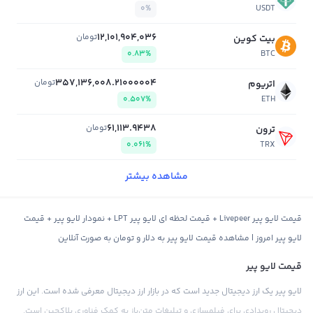
0%
USDT
12,101,904,036
تومان
بیت کوین
0.83%
BTC
357,136,008.21000004
تومان
اتریوم
0.507%
ETH
61,113.9438
تومان
ترون
0.061%
TRX
مشاهده بیشتر
قیمت لایو پیر Livepeer + قیمت لحظه ای لایو پیر LPT + نمودار لایو پیر + قیمت
لایو پیر امروز | مشاهده قیمت لایو پیر به دلار و تومان به صورت آنلاین
قیمت لایو پیر
لایو پیر یک ارز دیجیتال جدید است که در بازار ارز دیجیتال معرفی شده است. این ارز
دیجیتال رویدادی برای فیلمسازی و تبلیغات متن‌باز به کمک فناوری بلاکچین است.