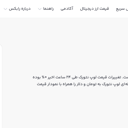
ل سریع
قیمت ارز دیجیتال
آکادمی
راهنما
درباره رابکس
قیمت لحظه‌ای لوپ نتورک هم اکنون معادل 0 تومان یا 0 تتر است. تغییرات قیمت لوپ نتورک طی 24 ساعت اخیر 0% بوده
ای لوپ نتورک به تومان و دلار را همراه با نمودار قیمت