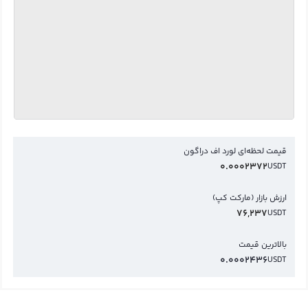
قیمت لحظه‌ای لورد اف دراگون
0.0002372
USDT
ارزش بازار (مارکت کپ)
76,237
USDT
بالاترین قیمت
0.0002436
USDT