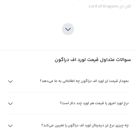
الان ارز Lord of Dragons
تاریخچه قیمت ارز دیجیتال لورد به نحوی متفاوت از دیگر ارزها رقم خورده است. برخی
ارزها از ابتدا با روندی آهسته و سپس رشد تدریجی در قیمت شروع کردند.
با این حال، برخی از ارزهای دیجیتال، حتی اگر در ابتدا توجه زیادی جلب نکرده‌اند،
ممکن است به مرور زمان و با افزایش تقاضا یا پیشرفت‌های فنی، قیمت‌ آن‌ها رشد
کند. عوامل مختلفی از جمله اخبار اقتصادی، تحولات تکنولوژیکی یا توسعه بازار
سوالات متداول قیمت لورد اف دراگون
می‌تواند تأثیر زیادی بر روند قیمت ارز لورد داشته باشد. حتی اگر قیمت این ارز هنوز
به رکوردهای بزرگی نرسیده باشد، ممکن است در آینده با تغییرات مثبت روبرو شود.
نمودار قیمت ارز لورد اف دراگون چه اطلاعاتی به ما می‌دهد؟
در این بخش، به بررسی وضعیت قیمت ارز لورد اف دراگون و عواملی که ممکن است
بر تغییرات آن تاثیرگذار باشند، خواهیم پرداخت. برای دریافت اطلاعات دقیق‌تر در
مورد قیمت لحظه ای ارز logt و روندهای آن، می‌توانید از منابع مختلف از جمله
صرافی
نرخ لورد امروز یا قیمت هر لورد چند دلار است؟
ارز دیجیتال
رابکس و وب‌سایت‌های تخصصی استفاده کنید.
پیش‌بینی قیمت لورد اف دراگون در آینده بر اساس روند کلی بازار ارز
چه چیزی نرخ ارز دیجیتال لورد اف دراگون را تعیین می‌کند؟
دیجیتال