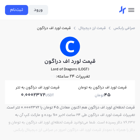
ورود
ثبت‌نام
صرافی رابکس
قیمت ارز دیجیتال
قیمت لورد اف دراگون
قیمت لورد اف دراگون
Lord of Dragons (LOGT)
تغییرات ۲۴ ساعته:
0%
قیمت لورد اف دراگون به تومان
قیمت لورد اف دراگون به تتر
0.0002372
45
تومان
USDT
قیمت لحظه‌ای لورد اف دراگون هم اکنون معادل 45 تومان یا 0.0002372 تتر است.
تغییرات قیمت لورد اف دراگون طی 24 ساعت اخیر 0% بوده و مارکت کپ آن به
76,237 دلار رسیده است. شما می‌توانید قیمت لحظه‌ای لورد اف دراگون به تومان و
دلار را همراه با نمودار قیمت لورد اف دراگون امروز در صرافی ارز دیجیتال رابکس
مشاهده کنید.