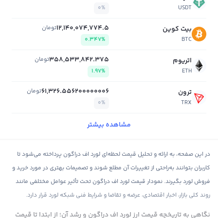
0%
USDT
12,140,074,774.5
تومان
بیت کوین
0.347%
BTC
358,533,842.375
تومان
اتریوم
1.97%
ETH
61,326.556200000006
تومان
ترون
0%
TRX
مشاهده بیشتر
در این صفحه، به ارائه و تحلیل قیمت لحظه‌ای لورد اف دراگون پرداخته می‌شود تا
کاربران بتوانند به‌راحتی از تغییرات آن مطلع شوند و تصمیمات بهتری در مورد خرید و
فروش لورد بگیرند. نمودار قیمت لورد اف دراگون تحت تأثیر عوامل مختلفی مانند
روند کلی بازار، اخبار اقتصادی، عرضه و تقاضا و شرایط فنی شبکه لورد قرار دارد.
نگاهی به تاریخچه قیمت ارز لورد اف دراگون و رشد آن؛ از ابتدا تا قیمت